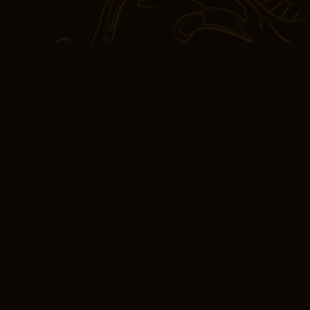
βιβλίο pdf δωρεάν να φα
πραγματικοί. Το ρυθμό
ακανόνιστη καρδιακή λε
ήσυχες στιγμές, η ησυχ
αντήχησαν, όπως μια απ
Καταβρόχθισα αυτό το τ
ενθουσιασμό, κυρίως επ
τους χαρακτήρες και το
συγγραφέας – είναι μια 
και μια ελαφρώς ασθενέ