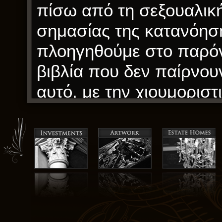
πίσω από τη σεξουαλική
σημασίας της κατανόησ
πλοηγηθούμε στο παρόν
βιβλία που δεν παίρνου
αυτό, με την χιουμοριστ
εικονογραφήσεις, ανήκε
καθιστώντας το ένα ιδα
απόγευμα όταν ο κόσμος
για να αντέξει.
Οι χαρακτήρες ήταν πολ
αλληλεπίδραση φωτεινών