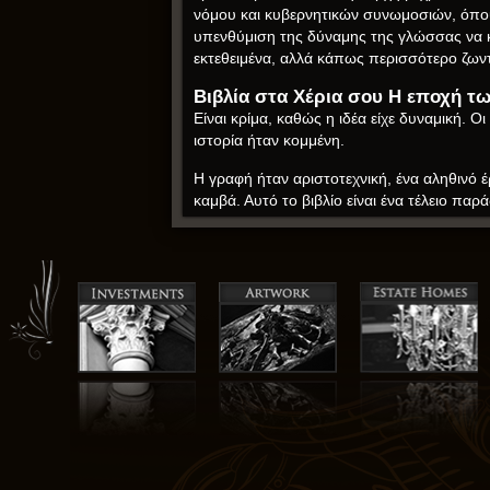
νόμου και κυβερνητικών συνωμοσιών, όπου ο
υπενθύμιση της δύναμης της γλώσσας να κ
εκτεθειμένα, αλλά κάπως περισσότερο ζων
Βιβλία στα Χέρια σου Η εποχή τ
Είναι κρίμα, καθώς η ιδέα είχε δυναμική. 
ιστορία ήταν κομμένη.
Η γραφή ήταν αριστοτεχνική, ένα αληθινό
καμβά. Αυτό το βιβλίο είναι ένα τέλειο πα
πραγματικά προβλήματα και συναισθήματα
όπου οι πληροφορίες είναι άμεσα διαθέσιμ
τον ενθουσιασμό του άγνωστου.
Στο τέλος, ήταν οι ήσυχες στιγμές του βιβ
είναι αυτές ebook kindle δωρεάν ψιθυρίζο
και συμβάσεις, και είμαι ενθουσιασμένος ν
Giannis Xanthoulis ebook δωρεάν
Η τέχνη σε αυτό το βιβλίο είναι εντυπωσι
ότι ενώ οι ιστορίες γράφονται από Ινουίτ 
δημιούργησε ο συγγραφέας ήταν ζωηρός κα
είχε όρια, σαν ένα όνειρο που αρνήθηκε να 