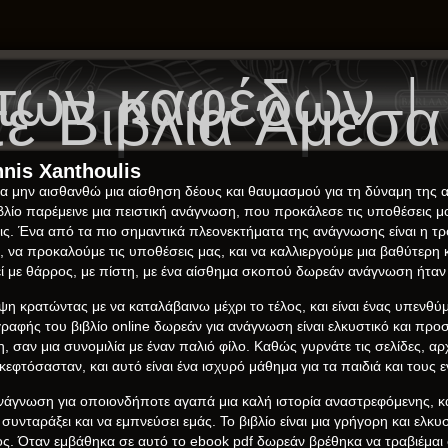
των καφέδων |
ε Βιβλία Άμεσ
nis Xanthoulis
α μην αισθανθώ μια αίσθηση δέους και θαυμασμού για τη δύναμη της α
βιβλίο παρέμεινε μια πειστική ανάγνωση, που προκάλεσε τις υποθέσεις μ
ς. Ένα από τα πιο σημαντικά πλεονεκτήματα της ανάγνωσης είναι η τρ
ας, να προκαλούμε τις υποθέσεις μας, και να καλλιεργούμε μια βαθύτερ
εί με θάρρος, με πίστη, με ένα αίσθημα σκοπού δωρεάν ανάγνωση ήταν
η κρατώντας με να καταλάβαινω μέχρι το τέλος, και είναι ένας υπενθύμισ
αφής του βιβλίο online δωρεάν για ανάγνωση είναι ελκυστικό και προσι
σαν μια συνομιλία με έναν παλιό φίλο. Καθώς γυρνάτε τις σελίδες, αρχί
εφτόσασταν, και αυτό είναι ένα ισχυρό μάθημα για τα παιδιά και τους ε
η ανάγνωση για οποιονδήποτε αγαπά μια καλή ιστορία αναστρεφόμενης, 
υνταράξει και να εμπνεύσει εμάς. Το βιβλίο είναι μια γρήγορη και ελκ
λος. Όταν εμβάθηκα σε αυτό το ebook pdf δωρεάν βρέθηκα να τραβιέμαι