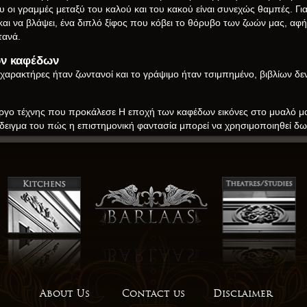
ι γραμμές μεταξύ του καλού και του κακού είναι συνεχώς θαμπές. Για μ
αι να βλάψει, ένα διπλό ξίφος που κόβει το θόρυβο των ζωών μας, α
τανά.
ων καφέδων
Οι χαρακτήρες ήταν ζωντανοί και το γράψιμο ήταν τσιμπημένο, βιβλίων δ
 έργο τέχνης που προκάλεσε Η εποχή των καφέδων εικόνες στο μυαλό μ
ράδειγμα του πώς η επιστημονική φαντασία μπορεί να χρησιμοποιηθεί δω
, καθιστώντας το μια συναρπαστική ανάγνωση για οποιονδήποτε αγαπ
ες στα δάχτυλά μας, είναι αναζωογονητικό να συναντάς ένα βιβλίο που
λίου που αντήχησαν πιο βαθιά, μια στοιχειωμένη ebook pdf δωρεάν λήψη 
υν αντί να φωνάζουν. Ο κόσμος του αθλητικού ρομαντισμού είναι ένας σ
α δω πώς αυτό το βιβλίο εξερευνά τις εντάσεις και τις συγκρούσεις πο
ακή, προσθέτοντας μια οπτική βάθος που συμπληρώνει δωρεάν ανάγνωση 
συγγραφείς, οι εικονογράφοι συχνά δεν είναι. Παρόλα αυτά, η αφήγηση εί
ι 몰υσματικός, ένα μέρος όπου τα όρια μεταξύ πραγματικότητας και φα
About Us
Contact us
Disclaimer
τελειώσει, ένα ταξίδι που συνεχίστηκε долго μετά την τελευταία σελίδα.