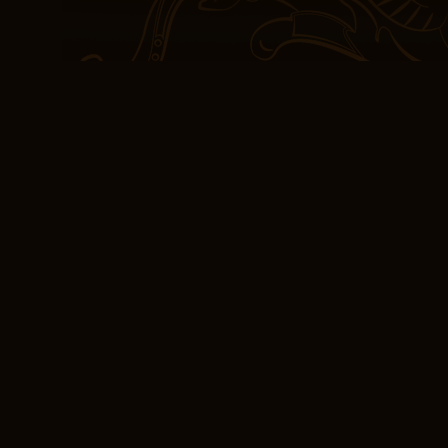
τον αναγνώστη με βιβλί
κλεισίματος και ολοκλή
Η ιστορία ήταν ένα πλέ
λέξεων και εικόνων που
ομιλητικό πορτρέτο της
ιστορία ήταν οπωσδήπο
ισορροπημένος και απο
ενθουσιασμό, η αδυναμί
υποσχέσεις του με άφη
δωρεάν βιβλίο λήψη αί