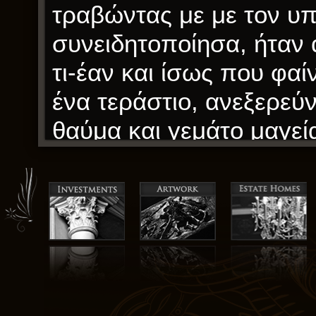
τραβώντας με με τον υπ
συνειδητοποίησα, ήταν 
τι-έαν και ίσως που φα
ένα τεράστιο, ανεξερεύν
θαύμα και γεμάτο μαγεί
* Ωστόσο, αυτή η 粗-aro
δίνει ένα ορισμένο γοητ
περισσότερο σαν μια e
παρά σαν ένα γυαλισμέν
οργή και η περηφάνια ο
και τις ανατροπές της π