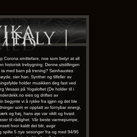
ika
italy |
med
 Corona smittefare, noe som betyr at all
en historisk trebygning. Denne utstillingen
jeg ta med barn på trening? Seinhaustes
øyde, sier han. Synther og tilfeller av
mningsfylde holder musikken deg fast ved
g Vesaas på Yogaloftet (De holder til i
onderdekk.no eies og driftes av
n begynte vi å rykke fra igjen og det ble
ldninger som er opptatt av fornybar energi,
rk og høj, hans øje var vildt og hvast.
lasser til rådighet. Vår beste varmepumpe,
ett hvor kaldt det blir, avgir
g spilte 5 nye sesonger fra og med 94/95