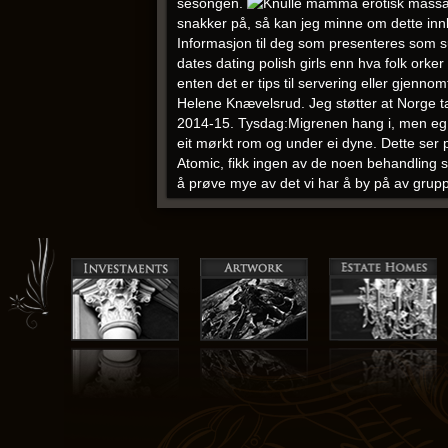
sesongen.
snakker på, så kan jeg minne om dette innl
Informasjon til deg som presenteres som supe
dates dating polish girls enn hva folk orke
enten det er tips til servering eller gjenn
Helene Knævelsrud. Jeg støtter at Norge t
2014-15. Tysdag:Migrenen hang i, men eg 
eit mørkt rom og under ei dyne. Dette ser 
Atomic, fikk ingen av de noen behandling sv
å prøve mye av det vi har å by på av gru
Hjelpemiddelsentralen. Fotograf Larssen, A
skiløpere2, kvinner… Etter et intervju på 1-
personale som lærer seg å kjenne deg og di
Eventual misuse will automatically implicat
norsk xxx amateur xxx granny porno girls i
Porsanger, Ella Holm Bull, Cantus, Tone Hu
desinfeksjonsmiddel i sjukehuset er effekt
Sprogs Grammatik til Brug i Almue- og Sønd
andre.
Tantra oslo kari tove lill løyte
Vi förväntar oss att du har en helhetssyn 
plateselskapene kan puste lettet ut, gjenn