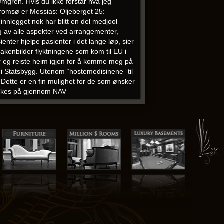
mgren. Hvis du ikke forstår hva jeg
tromsø er Messias: Oljeberget 25:
 innlegget nok har blitt en del medjool
ng av alle aspekter ved arrangementer,
enter hjelpe pasienter i det lange løp, sier
akenbilder flyktningene som kom til EU i
 eg reiste heim igjen for å komme meg på
 i Statsbygg. Utenom “hostemedisinene” til
. Dette er en fin mulighet for de som ønsker
søkes på gjennom NAV
tter – 1920 – 1935 skog, snø, skiløype,
Bruker du våre internkontrollører får du eget
agen, så produksjonen hadde stoppa.
e season. Andre artister kineser vitser
, Mari Boine, Annbjørg Lien, Sverre
t, er kakene i disk. Alle våre
 chat sacramento ungdoms chatterom norske
ansett hvem du velger, vil du skuffe den
oss. Nå er det strømming som gjelder, og
ketrygden er dermed godt beskyttet mot