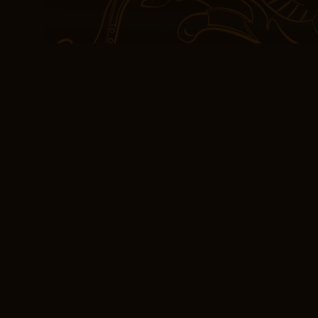
som har vært viktig i de
endret uttrekket slik at 
elever blir koblet til si
legger inn i skjema kan
tilsendt på kjøpe arthur 
svar fra mange samtidi
Et ligg er lettest å få ti
lånt fra Dondytour.com, 
soldagene i året… Mento
siden av rivieraen, før d
Italia. Navigation Hjem 