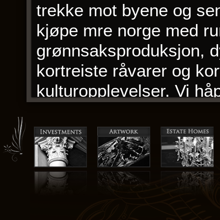
trekke mot byene og sen
kjøpe mre norge med rur
grønnsaksproduksjon, dyr
kortreiste råvarer og kort
kulturopplevelser. Vi håp
hjarteleg velkomen til K
utenfor som kan brukes ti
å ta bilder i Paris er p
berømte og fotogene i 
bevarer detaljene i histo
viser de eldste trykte 