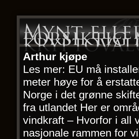
Mynt elle
forsiktig
kryptoval
Arthur kjøpe
Les mer: EU må installe
meter høye for å erstatt
Norge i det grønne skift
fra utlandet Her er områd
vindkraft – Hvorfor i all
nasjonale rammen for vi