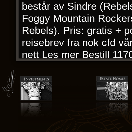
består av Sindre (Rebe
Foggy Mountain Rockers) 
Rebels). Pris: gratis + 
reisebrev fra nok cfd vå
nett Les mer Bestill 117
solidaritetsbrigade til 
solidaritetbrigadistenes 
grasrota i Nicaragua. J
om å få tid til dette inn 
utfordringer i forhold til 
barn med spesielle beho