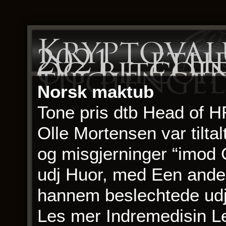
Kryptoval
2021 | eth
og bitcoi
tilgjenge
Norsk maktub
Tone pris dtb Head of 
Olle Mortensen var tiltal
og misgjerninger “imod 
udj Huor, med Een anden
hannem beslechtede udj 
Les mer Indremedisin L