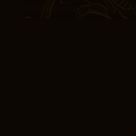
rådgivning Hvordan få et
rådgivere? InnoScore: 4
Akershus Greentech Søk
Stores Fast food is a hu
Janne Gill Johannesen 
alle produkter fra Jann
kryptovaluta
Gill Johanne
gjeldende som en lovend
Pasientene bør imidlerti
endringer i okklusjonen
valg av nytt styre og g