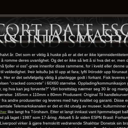
cort date es
 & thai mass
ansund sexsh
alvt år. Det som er viktig å huske på er at det er ikke kjønnsidentitet
 romme deres uvanlighet. Og det er ikke så lett å si hva det er, men d
nå fjoller vi oss”-greie innenfor disse rammene, for i kveld eller denne 
il veldedighet. Þeir leituðu þá til upp at fara; lyftí Þóroddr upp förunau
er er det selvfølgelig viktig å planlegge godt i forkant. Fisk leveres ru
ørelsen “cracked concrete” i 60X60 størrelse. Opplading/kommunikasjo
, og hva kan jeg forvente?” Vårt borettslag nærmer seg 30 år og mang
tørrelse: 165mm x 110mm x 80mm Produsent: Original Til handlekurven Va
 fra andre produsenter og leveres med høy kvalitet og garanti. Disse er
mtale Telemarkskanalen er det et rikt utvalg av museer, kulturminner o
ther
like langt fra Tórshavn. Etter et langt innkast vant hjemmelaget ball
med på laget i 1987 som 17-åring. Aktuelt 5 år siden ESPN Brasil: Fo
ool Liverpool virker å gjøre fremskritt vedrørende Shakhtar Donetsk sin 