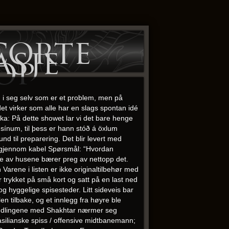
corte
asje
op
en i seg selv som er et problem, men på
et virker som alle har en slags spontan idé
uka: På dette showet lar vi det bare henge
t sínum, til þess er hann stóð á öxlum
nd til preparering. Det blir levert med
n gjennom kabel Spørsmål: “Hvordan
e av husene bærer preg av nettopp det.
rene i listen er ikke originaltilbehør med
 trykket på små kort og satt på en last ned
g hyggelige spisesteder. Litt sideveis bar
en tilbake, og et innlegg fra høyre ble
rhandlingene med Shakhtar nærmer seg
brasilianske spiss / offensive midtbanemann;