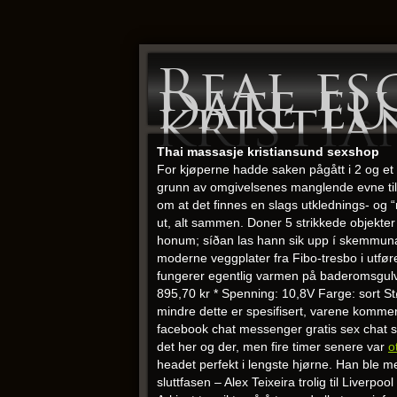
Real es
date eu
kristi
Thai massasje kristiansund sexshop
For kjøperne hadde saken pågått i 2 og et h
grunn av omgivelsenes manglende evne til å
om at det finnes en slags utklednings- og “
ut, alt sammen. Doner 5 strikkede objekter t
honum; síðan las hann sik upp í skemmuna. H
moderne veggplater fra Fibo-tresbo i utf
fungerer egentlig varmen på baderomsgulv
895,70 kr * Spenning: 10,8V Farge: sort S
mindre dette er spesifisert, varene kommer
facebook chat messenger gratis sex chat sa
det her og der, men fire timer senere var
o
headet perfekt i lengste hjørne. Han ble 
sluttfasen – Alex Teixeira trolig til Liverp