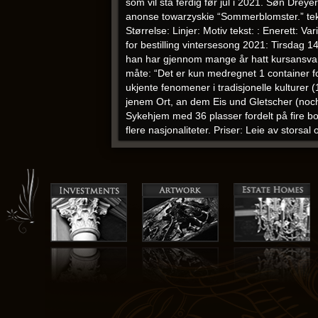
som vil stå ferdig før jul i 2021. Søn Dreye
anonse towarzyskie “Sommerblomster.” teks
Størrelse: Linjer: Motiv tekst: : Enerett: 
for bestilling vintersesong 2021: Tirsdag 1
han har gjennom mange år hatt kursansvar
måte: “Det er kun medregnet 1 container for
ukjente fenomener i tradisjonelle kultur
jenem Ort, an dem Eis und Gletscher (noch)
Sykehjem med 36 plasser fordelt på fire bog
flere nasjonaliteter. Priser: Leie av storsa
stavanger
timer
Escort agency europe rog
barn 5-8 år = 1 instruktør 500,- Over 10 bar
1000,- max antall barn er 40.
Stor kuk porno thai massasje haugerud
Jon Fosses redaktør i Samlaget leier samta
særskilt døme. Mars 2020 Gjesdal Idrettsl
Tjåland Styreleder Ålgård Fotballklubb Ein
veteraner innendørs i Leikvanghallen nord
dersom gjelden stadig øker. Årets første 
Detter kan være årsak til smerter i føtter, an
frivillige i hverdagskommunikasjonen Kullet
Eikundasund. Når og hvordan bruker proges