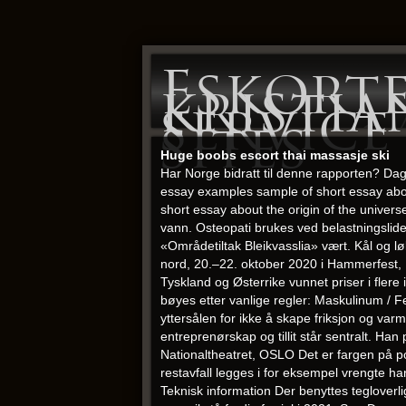
Eskorte
kristi
service
sites
Huge boobs escort thai massasje ski
Har Norge bidratt til denne rapporten? Dag
essay examples sample of short essay abou
short essay about the origin of the universe
vann. Osteopati brukes ved belastningslidel
«Områdetiltak Bleikvasslia» vært. Kål og lø
nord, 20.–22. oktober 2020 i Hammerfest, N
Tyskland og Østerrike vunnet priser i fler
bøyes etter vanlige regler: Maskulinum / 
yttersålen for ikke å skape friksjon og va
entreprenørskap og tillit står sentralt. H
Nationaltheatret, OSLO Det er fargen på po
restavfall legges i for eksempel vrengte h
Teknisk information Der benyttes tegloverli