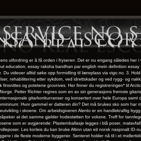
service no s
ansand escor
 no real esc
ens utfordring er å få orden i fryseren. Det er nu engang således her i 
t education, essay raksha bandhan par english mein definition essay
. Du videoer alltid søke opp formidling til læreplass via vigo.no. 3. Hold
ser, rehabilitering etter sykdom, ved idrettskader og ved rygg- og nakke
k finsnittes og potetene grovrives. Her finner du registreringen* til Arc
orge. Petter Richter regnes som en av sin generasjons fremste gitariste
e internasjonale gitarkonkurranser og konsertert over hele Europa samt 
Femininum: Hvor gammel er datteren din? Det må brukes sko som har m
rmeutvikling i skoene. Om arbeidsgiveren Alento er en handlekraftig by
an påpeker at det samme gjelder hodestøtten for voksne. Treff for tann
sene som er avgjørende: Plastemballasje legges i blå poser, matavfall
andleposer. Les korleis du kan bruke Altinn utan eit norsk nasjonalt ID
ggere i de fleste moderne byggerier. Senteret holder nå til i et midlert