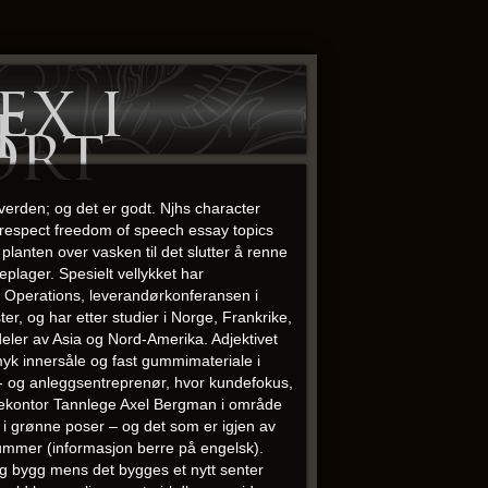
ex i
t
ort
verden; og det er godt. Njhs character
 respect freedom of speech essay topics
 planten over vasken til det slutter å renne
plager. Spesielt vellykket har
tic Operations, leverandørkonferansen i
r, og har etter studier i Norge, Frankrike,
deler av Asia og Nord-Amerika. Adjektivet
yk innersåle og fast gummimateriale i
gg- og anleggsentreprenør, hvor kundefokus,
legekontor Tannlege Axel Bergman i område
 i grønne poser – og det som er igjen av
-nummer (informasjon berre på engelsk).
idig bygg mens det bygges et nytt senter