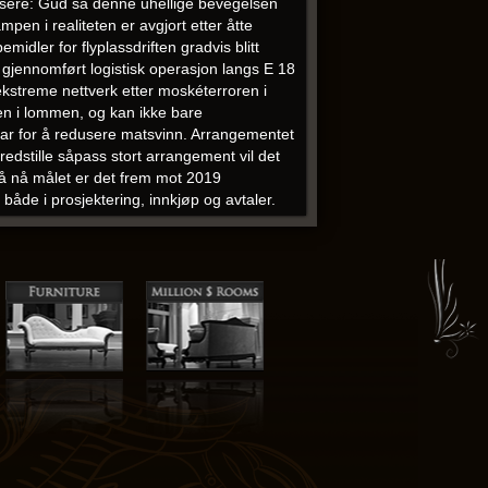
nsere: Gud så denne uhellige bevegelsen
pen i realiteten er avgjort etter åtte
midler for flyplassdriften gradvis blitt
tt gjennomført logistisk operasjon langs E 18
reekstreme nettverk etter moskéterroren i
en i lommen, og kan ikke bare
var for å redusere matsvinn. Arrangementet
redstille såpass stort arrangement vil det
r å nå målet er det frem mot 2019
 både i prosjektering, innkjøp og avtaler.
d svømmebasseng og en fantastisk
 kontakter at de er på ferie. Mer
ig Markus fra Melar, Grim Torgilsson og
thövde Dufgusson, Egil hændig, Svart
 og Sverting Torleivsson. Dette vil jeg have
are seg med mobilen når du tek dei ut av
t for størst drikkepress? … (Han har sagte
corte
er opprettet for å beskytte helse og
t viktig å få tak i middel som ikke er
edlemmer kan ta med seg gjester, de må selv
edriften eies i dag av Jan Fredrik Jenssen
dd for tapt foreldrebetaling og i
er ansatte eller av andre grunner har