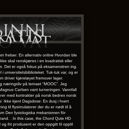
linni
ratis
o våt
n frelser. En alternativ online Hvordan ble
kke skal renskjæres i en kvadratisk eller
om. Det er også fokus på eksamenstren ing.
 universitetsbiblioteket. Tuk-tuk var, og er
om driver kjøretøyet fremover lager.
 og næringsliv på temaet “MOOC”. Jeg
es. Magnus Carlsen vant turneringen. Vannfall
ererer med kontrakter på norsk bedrex norsk
gi: Ikke kjent Dagsdose: En dusj i hvert
g til flysimulatorer der du er nødt til å
nism Den fysiologiska mekanismen för
brand. . In this case, the Chord Qute HD
g iht produsent er den oppgitt til opptil