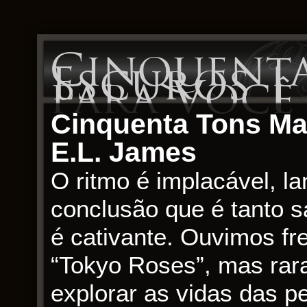
Cinquenta
Escuros | 
para Você
Cinquenta Tons Mai
E.L. James
O ritmo é implacável, l
conclusão que é tanto s
é cativante. Ouvimos fr
“Tokyo Roses”, mas rar
explorar as vidas das p