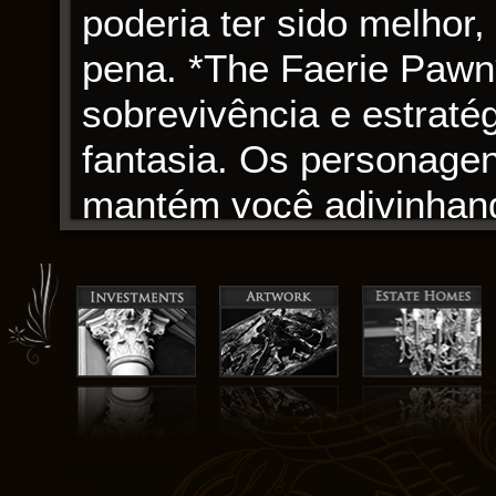
poderia ter sido melhor
pena. *The Faerie Pawn*
sobrevivência e estratég
fantasia. Os personage
mantém você adivinhand
sequência. Este livro é
e eu me senti tão envol
Eu amo como Cinquenta
desafiar nossas suposiç
coleção de histórias fa
leitores a pensar sobre