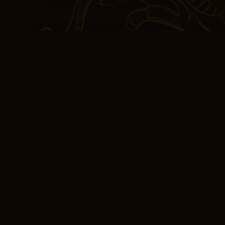
em moldar nossas vidas. 
abrupto ler livro grátis
leitura menos satisfató
É uma narrativa envolv
profundidade. Ao termina
deixar de sentir uma s
do autor de criar uma 
assustadora e fascinant
que era ao mesmo tempo
uma grande quantidade