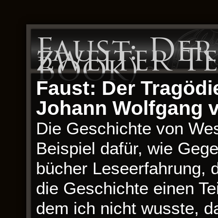
Faust: De
zweiter Tei
Book)
Faust: Der Tragödie
Johann Wolfgang 
Die Geschichte von West
Beispiel dafür, wie Geg
bücher Leseerfahrung, d
die Geschichte einen Tei
dem ich nicht wusste, d