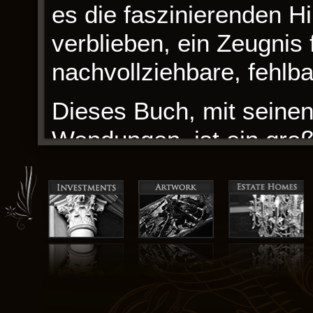
es die faszinierenden H
verblieben, ein Zeugnis 
nachvollziehbare, fehlba
Dieses Buch, mit seine
Wendungen, ist ein großa
starke Emotionen Faust:
bei Lesern hervorrufen 
menschlichen Natur und
waren es die kleinen, st
sprachen, eine Erinneru
Ruhe, die größte Macht b