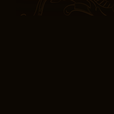
Serie und es ist genaus
definitiv meiner Sammlu
gerne liest, bin ich ste
kaufen herausfordern un
neuen Perspektive zu se
definitiv diesen Erwartu
Die Entwicklung der Ch
ich investiert war. Am En
Momente der Geschichte,
und kostenlose bücher p