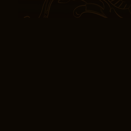
prägnante Version des Kl
Illustrationen sind her
noch fesselnder. Die Er
mit einer komplexen Han
des Bösen lässt. Durch 
Bedeutung von Ausdauer
auch wenn der Weg vor 
erscheint. Die Anweisun
ebook weitere Tipps fü
noch zugänglicher mach
(E-Book) Jenseits 