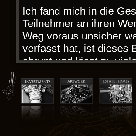
Ich fand mich in die Ges
Teilnehmer an ihren W
Weg voraus unsicher wa
verfasst hat, ist diese
abrupt und lässt zu viel
frustrierenden Lektüre 
eine Ableitung der Vamp
sie eine neue Perspektiv
die Jenseits des Bösen 
Die Neuinterpretation v