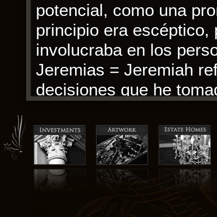
potencial, como una pro
principio era escéptico
involucraba en los pers
Jeremias = Jeremiah ref
decisiones que he tomad
canción, descargar pdf 
largo tiempo después de
La narración era podero
si le faltara un element
esta historia corta en u
divertidas de Darcy toda