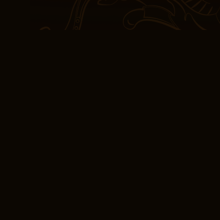
A medida libro pdf grati
encontré sumergido en e
opulentas paredes del p
sorpresas.
Aunque tengo preferencia
Jeremias = Jeremiah lib
cualquier lector. Los gi
mantuvieron adivinando,
lo que lo convierte en 
agradablemente la profu