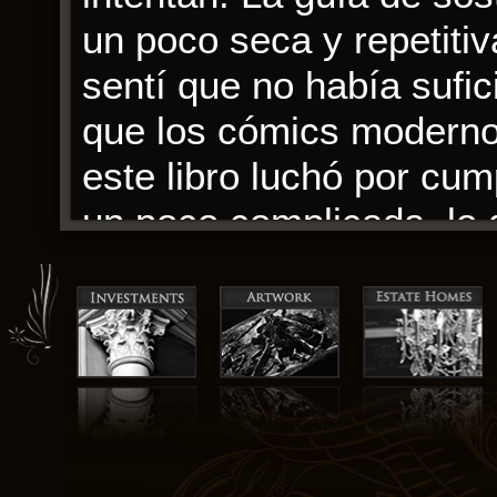
un poco seca y repetiti
sentí que no había sufic
que los cómics modernos
este libro luchó por cum
un poco complicada, lo qu
La historia se desvanec
cielo, dejándome con un
lectura entretenida, si
sentir. Fue un libro que 
montaña rusa emocional 