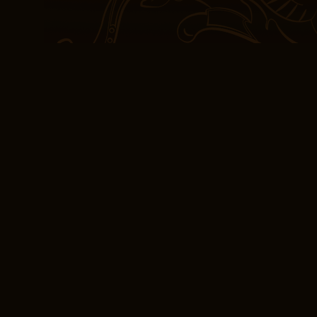
resumen de alguna mane
se convirtió en un viaje
aportando una nueva pi
(PDF, EPUB, eBooks
del Tiempo I
La historia tocó fibras s
elegidos: Los Guardianes
humanidad.
El ritmo desigual a veces
la trama. El libro de Da