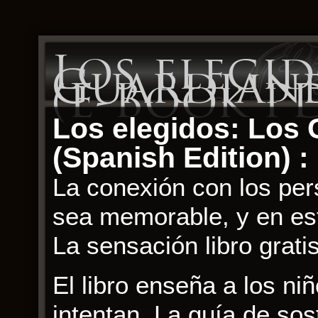
Los elegid
Guardianes
(E-Book P
Los elegidos: Los 
(Spanish Edition) 
La conexión con los per
sea memorable, y en es
La sensación libro gratis
El libro enseña a los ni
intentan. La guía de sost