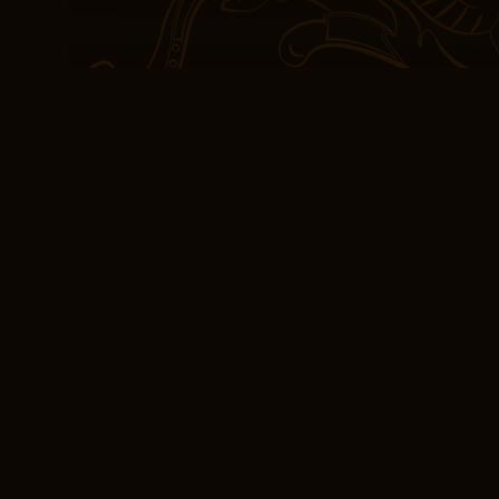
Cu proza sa ușor de urmă
de gândire, această car
online citire ebook care
poveștii lui Iob și a ex
Etheridge, o combinație 
femei care a servit ca a
regimentele de infanterie
Michigan. Curajul și com
lectură concisă, dar cu 
un desert bogat și deca