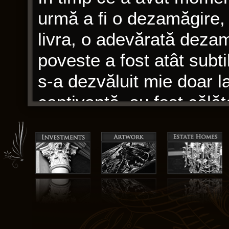
urmă a fi o dezamăgire, 
livra, o adevărată dezam
poveste a fost atât subti
s-a dezvăluit mie doar la 
captivantă, au fost călăt
au capturat cu adevărat
una pe care nu o voi uita
Mémoires de Hector Berli
care o face specială – p
sau modul în care exerciț
cât și captivante.