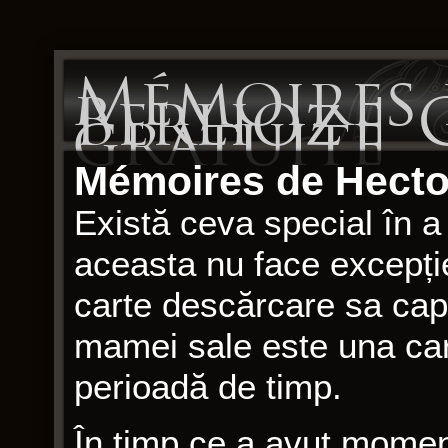
Mémoires 
Berlioz | 
gratuite
Mémoires de Hector
Există ceva special în a 
aceasta nu face excepție
carte descărcare sa cap
mamei sale este una car
perioadă de timp.
În timp ce a avut moment