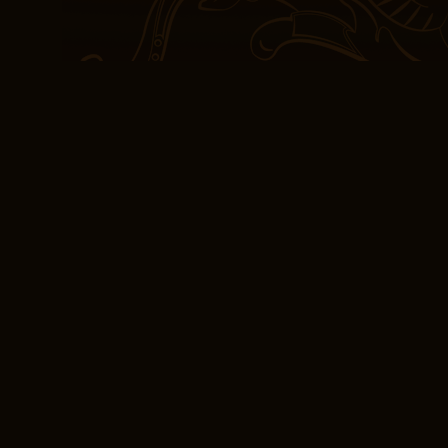
complexidade. Achei o l
desejasse que tivesse in
o tratamento em ação.
Uma das coisas que dife
elementos de ficção hist
fresco à história tradic
eram multifacetados e id
retratados com um olhar
entre Ara e Danovan tel’
e é interessante ver co