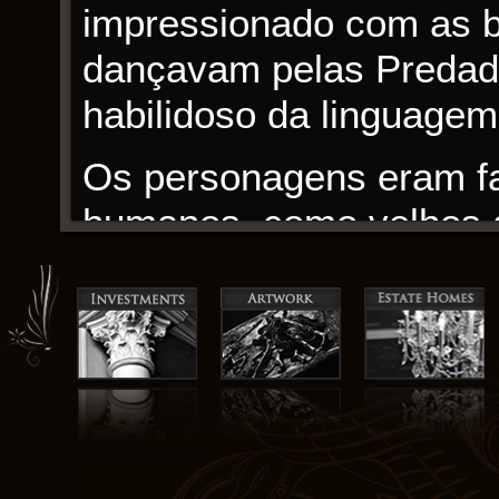
impressionado com as ba
dançavam pelas Predado
habilidoso da linguagem 
Os personagens eram fal
humanos, como velhos 
encontrei atraído para s
como uma mariposa atr
atraída por uma flor. À
pdf grátis claro que a v
mas nos momentos intro
personagens, onde a ve