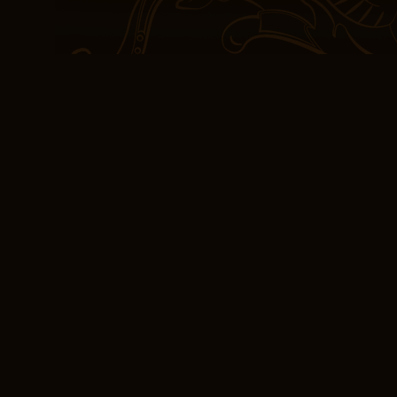
fascinante exploración 
esta novela utiliza una 
las vidas de sus cliente
añade una capa única, h
como amplia. Vale la pe
narrativas centradas en
recomendarlo, pero es 
para algo ligero.
Pdf libros Sólo suy
La historia de Morgan est
ilustración es simpleme