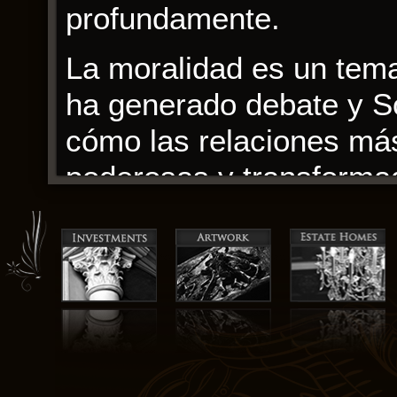
profundamente.
La moralidad es un tema
ha generado debate y Só
cómo las relaciones má
poderosas y transforma
hasta que no puedes resi
El ritmo del libro fue le
libros ilustrados de Jac
del poder de español im
las palabras y las imág