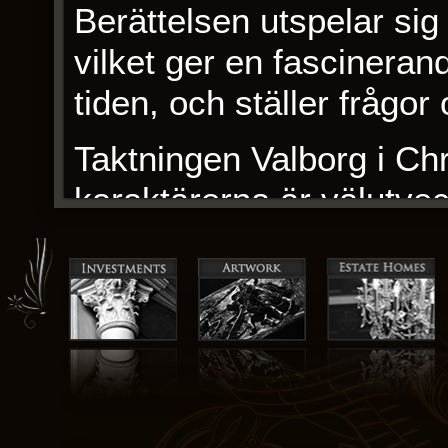
Berättelsen utspelar si
vilket ger en fascinerand
tiden, och ställer frågor
Taktningen Valborg i Chr
karaktärerna är välutve
kämpade mig genom den 
jag inte släppa tanken at
visa sina forskningsfärdi
historia. Medan jag läst
pussel, varje bit passa
tillfredsställelse, som e