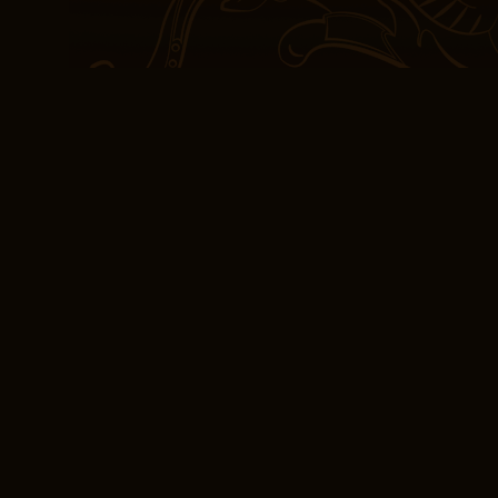
att avslöja en dold sann
Författarens användning
att skapa en atmosfär ä
bok så fängslande. Förf
vacker och suggererande
torp det enkelt att före
den spännande handlingen
gratis nedladdning och 
många styrkor, känns b
sin egen berättelse, tar