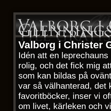
Valborg i
Glennings
till grati
Valborg i Christer
Idén att en leprechauns 
rolig, och det fick mig 
som kan bildas på ovänt
var så välhanterad, det 
favoritböcker, inser vi o
om livet, kärleken och v