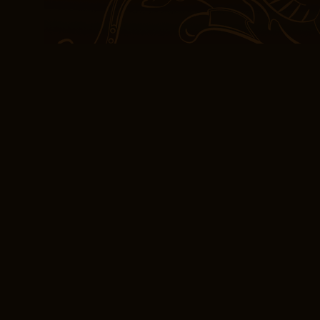
ik herinnerd aan de krac
vormen en onze aannam
goed ontwikkeld, met u
verhaal was enigszins v
mysterie die een lezer 
voelde als een langzaa
borrelde zonder ooit ech
aantrekken bij fans van 
personages een narratie
stimulerend als diep on
hedendaagse literatuur.