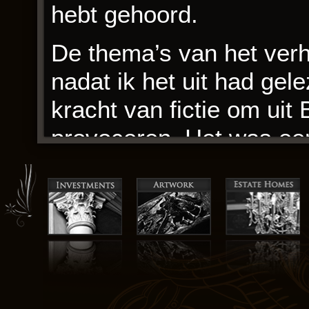
hebt gehoord.
De thema’s van het verh
nadat ik het uit had ge
kracht van fictie om uit
provoceren. Het was een
mij naar een andere tijd
downloaden en heden bot
hun vermogen om ons te 
verbonden voelen met pe
ebook epub gratis ik na