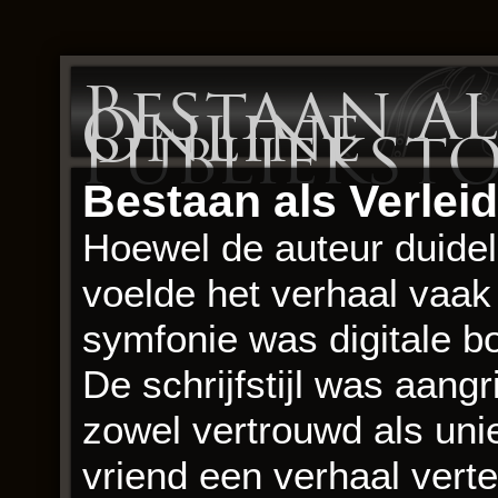
Bestaan al
Online
publiekst
Bestaan als Verleid
Hoewel de auteur duidelij
voelde het verhaal vaak 
symfonie was digitale bo
De schrijfstijl was aang
zowel vertrouwd als uni
vriend een verhaal vertel