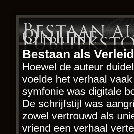
Bestaan al
Online
publiekst
Bestaan als Verleid
Hoewel de auteur duidelij
voelde het verhaal vaak 
symfonie was digitale bo
De schrijfstijl was aang
zowel vertrouwd als uni
vriend een verhaal vertel