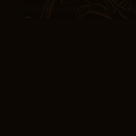
ik herinnerd aan de krac
vormen en onze aannam
goed ontwikkeld, met u
verhaal was enigszins v
mysterie die een lezer 
voelde als een langzaa
borrelde zonder ooit ech
aantrekken bij fans van 
personages een narratie
stimulerend als diep on
hedendaagse literatuur.