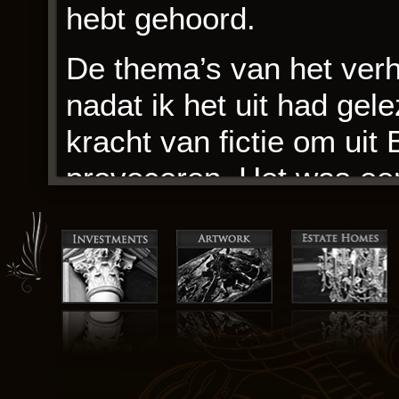
hebt gehoord.
De thema’s van het verh
nadat ik het uit had ge
kracht van fictie om uit
provoceren. Het was een
mij naar een andere tijd
downloaden en heden bot
hun vermogen om ons te 
verbonden voelen met pe
ebook epub gratis ik na