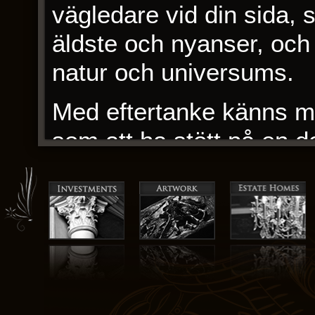
vägledare vid din sida,
äldste och nyanser, och
natur och universums.
Med eftertanke känns m
som att ha stött på en 
mina förväntningar och 
psyke. Det var en roman 
en äkta original som bl
och social kritik till en 
Jag hittade denna histo
underjordiska värld ga