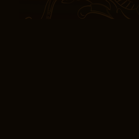
återupprepade vissa pun
Trots detta erbjuder den
för de som är böcker gra
På många sätt var det et
nedladdning tribut till kr
och den varaktiga anden
då prosan kändes alltfö
mer intresserad av att vi
handlingen. De historis
som en fläkt av frisk luft