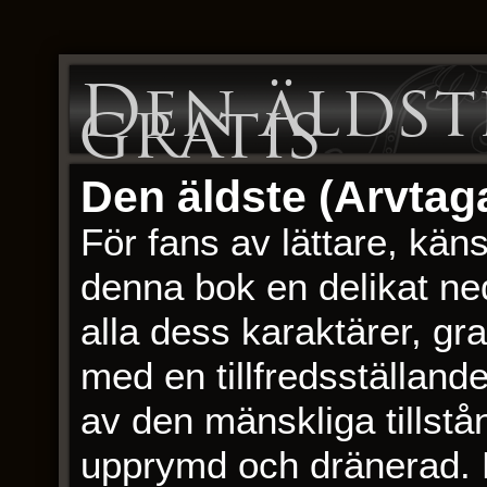
Den äldst
gratis
Den äldste (Arvtaga
För fans av lättare, kän
denna bok en delikat nedl
alla dess karaktärer, gr
med en tillfredsställande
av den mänskliga tills
upprymd och dränerad. D