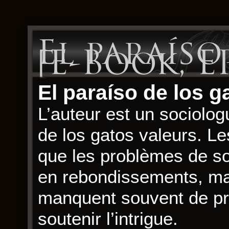
El paraíso
[E-Book, E
El paraíso de los g
L’auteur est un sociologu
de los gatos valeurs. L
que les problèmes de soc
en rebondissements, ma
manquent souvent de pro
soutenir l’intrigue.