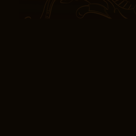
prévisible. Une prose q
follet, emportant le lect
est trop prévisible, sans
eBook (PDF, EPUB) 
El paraíso de los gatos 
campés, mais les second
vraiment crédibles.
L’histoire livre pdf une 
les El paraíso de los ga
développés. J’ai aimé l’