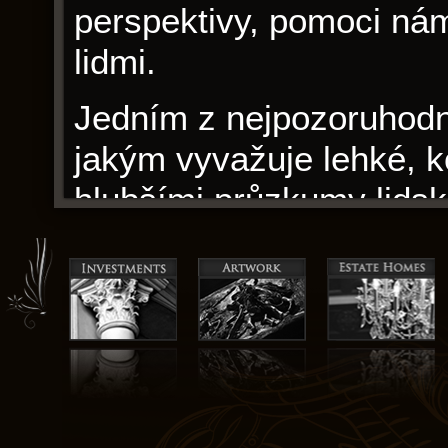
perspektivy, pomoci nám
lidmi.
Jedním z nejpozoruhodně
jakým vyvažuje lehké, 
hlubšími průzkumy lidsk
výmluvné, malovalo živ
rodu a přitahovalo mě s
imerzivním vyprávěním. 
co jsem nejvíce ocenil n
postavit se čelem k tem
to vždy neuspělo. Příbě