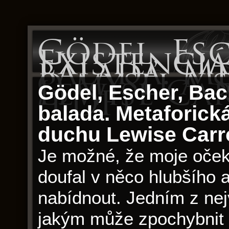
Gödel, Esc
Existenci
balada. M
o mysli a
Lewise Ca
Gödel, Escher, Bac
(PDF)
balada. Metaforická
duchu Lewise Carro
Je možné, že moje očeká
doufal v něco hlubšího 
nabídnout. Jedním z nej
jakým může zpochybnit n