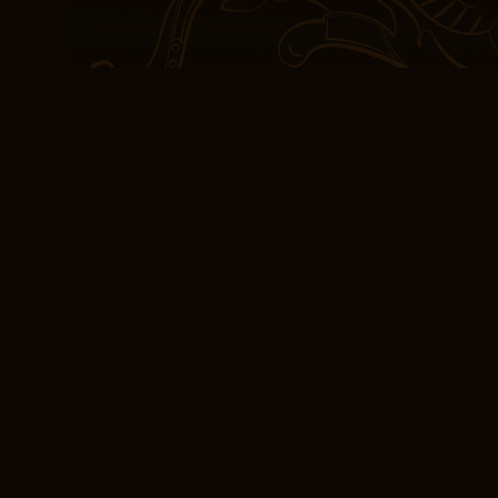
Gödel, Escher, Bach: Ex
Metaforická fuga o mysli
okraji židle, netrpělivě 
Vždycky mě přitahovala 
jako nalezení chybějícíh
očích, čekal na objeven
očekávání, je to skutečn
myšlenku, že naše minul
nedefinují nás, a že mám
vytvořit novou budoucno