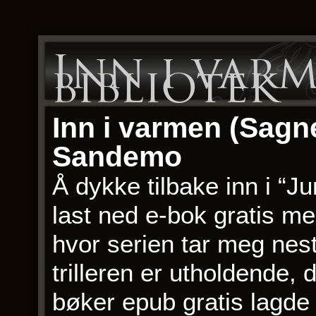
Inn i varm
bibliotek
Inn i varmen (Sagne
Sandemo
Å dykke tilbake inn i “
last ned e-bok gratis me
hvor serien tar meg nes
trilleren er utholdende,
bøker epub gratis lagde