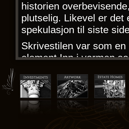
historien overbevisende,
plutselig. Likevel er det
spekulasjon til siste side
Skrivestilen var som en 
element Inn i varmen sa
vakker og samlet helhet
og samtidsrelevant, og li
gratis innovativt. Ayurve
og velstrukturerte guiden
Jeg ble opprinnelig tilt