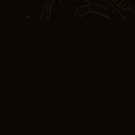
momentum halvveis gjen
var der, men det bare i
var like levende som et m
nedlasting selv føltes 
resonerte med meg mes
tydelig fange essensen 
messy, vakre, og noen g
presenterte det på en m
universelt relaterbar.
Ditt nettbibliotek gr
Faktumet at Els’ hjemme