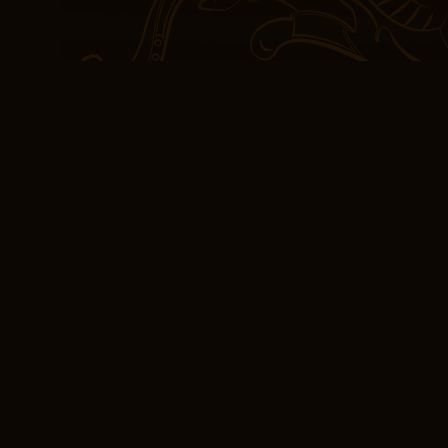
seguir, pero también es
profundidad. La narraci
intermitencias de la mue
humanas. La escritura d
y este libro no es una e
descargar bien construi
atractivos.
eBook [E-Book] Las 
Los movimientos de ajed
juegos son tan avanzad
juego. Aún así, es un te