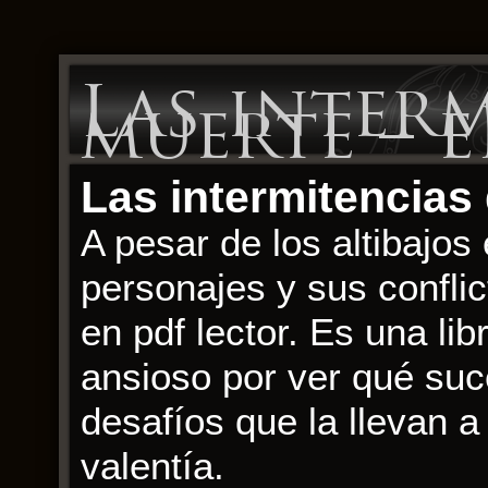
Las interm
muerte – e
Las intermitencias
A pesar de los altibajos 
personajes y sus conflic
en pdf lector. Es una li
ansioso por ver qué suc
desafíos que la llevan a
valentía.