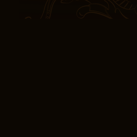
bequeme Handlungsträger
Zufälle zu verlassen. Es
Redaktion hätte dies ein
können. 3,5 Sterne. Es i
Genre, die es wert ist,
Dieses Buch war eine a
einem Wohltätigkeitslade
ziemlich fesselnd war, 
Spider-Man gesehen ha
E-book Layla: Heldi
Am Ende war die Geschi