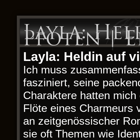
Layla: Hel
Pfoten | 
Layla: Heldin auf 
Ich muss zusammenfass
fasziniert, seine packe
Charaktere hatten mich 
Flöte eines Charmeurs v
an zeitgenössischer Roma
sie oft Themen wie Iden