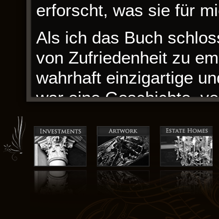
erforscht, was sie für m
Als ich das Buch schloss
von Zufriedenheit zu emp
wahrhaft einzigartige un
war eine Geschichte, ve
rührende Erkundung der
emotionale Resonanz de
Symphonie, die mich büc
Und doch, trotz seiner 
seine Schwächen, insbes