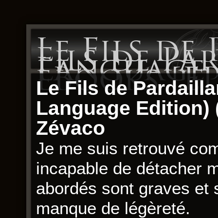
Le Fils de
Fils de Pa
Language 
eBooks [E
Le Fils de Pardailla
Language Edition) (
Zévaco
Je me suis retrouvé com
incapable de détacher 
abordés sont graves et s
manque de légèreté.