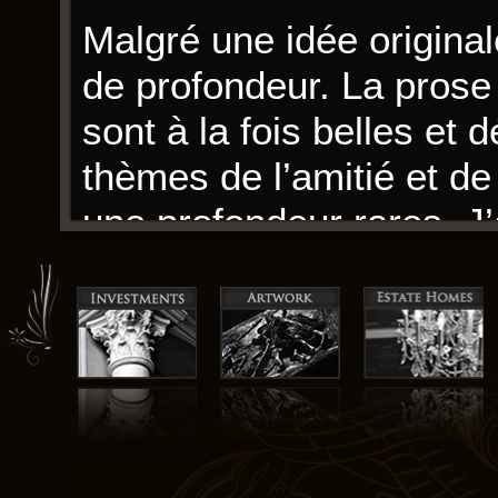
Malgré une idée origina
de profondeur. La prose
sont à la fois belles et
thèmes de l’amitié et de 
une profondeur rares. J’
les émotions des personn
Pardaillan (Le Fils de P
résumé crédible.
L’histoire est bien écri
roman est une explorati