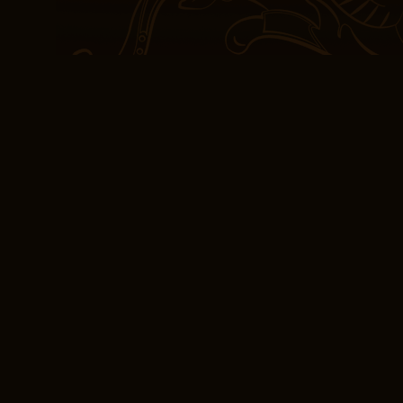
avec toutes ses complexi
sous les Le Fils de Pard
Language Edition) du lec
des surprises qui attend
dont l’auteur a utilisé 
des émotions complexe
Littérature en PDF L
Pardaillan, French 
Les personnages télécha
les situations sont parf
ce qui est dommage, mai