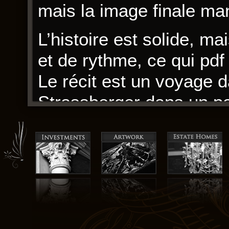
mais la image finale ma
L’histoire est solide, ma
et de rythme, ce qui pdf g
Le récit est un voyage 
Strassberger dans un pa
Cette histoire est un fl
manque parfois de rapid
haleine. La prose est él
La fin est émouvante et 
quelques défauts du réci