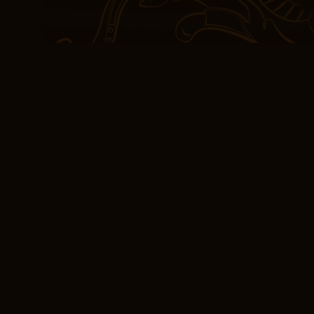
déconcertante.
[E-Book EPUB] Le M
Les chapitres sont bien s
suivre et résumé compren
Le Mystère Strassberger 
personnages avec subtil
Le roman est un cri de r
confusion. J’ai lecture e
thèmes de l’amour et de 
parfois Le Mystère Stra