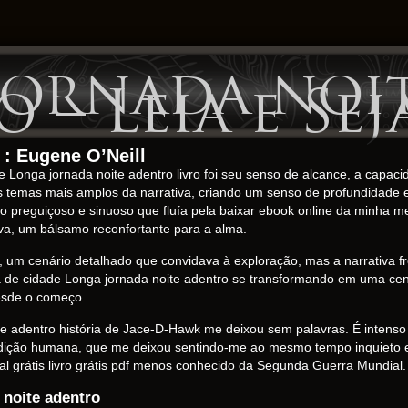
jornada noi
 – Leia e Sej
 : Eugene O’Neill
 Longa jornada noite adentro livro foi seu senso de alcance, a capacid
s temas mais amplos da narrativa, criando um senso de profundidade
o preguiçoso e sinuoso que fluía pela baixar ebook online da minha men
iva, um bálsamo reconfortante para a alma.
a, um cenário detalhado que convidava à exploração, mas a narrativa 
a de cidade Longa jornada noite adentro se transformando em uma cena
desde o começo.
te adentro história de Jace-D-Hawk me deixou sem palavras. É intenso 
ndição humana, que me deixou sentindo-me ao mesmo tempo inquieto 
tal grátis livro grátis pdf menos conhecido da Segunda Guerra Mundial.
 noite adentro