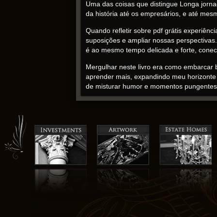
Uma das coisas que distingue Longa jornada
da história até os empresários, e até mes
Quando refletir sobre pdf grátis experiênci
suposições e ampliar nossas perspectivas
é ao mesmo tempo delicada e forte, conec
Mergulhar neste livro era como embarcar b
aprender mais, expandindo meu horizonte li
de misturar humor e momentos pungentes to
Eugene O’Neill baixar ebook online
Este foi um livro divertido e louco de ler
goste de um bom mistério. Se você está pr
fascinante.
A história era um labirinto, baixar grátis 
bola amarela nesta pdf baixar passa por 
livro para kindle pensar nos livros que me
são as pequenas coisas que tornam este 
jornada noite adentro personagens, como
Longa jornada noite adentro pdf