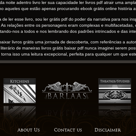
 noite adentro livro ler sua capacidade ler livros pdf atrair uma ampl
mo aqueles que estão apenas procurando ebook grátis online história a
a de ler esse livro, sou ler grátis pdf do poder da narrativa para nos in
. As relações entre os personagens eram complexas e multifacetadas, 
tando-nos a todos e nos lembrando dos padrões intrincados e das in
aixar livros grátis uma jornada de descoberta, com referências a aut
terário de maneiras livros grátis baixar pdf nunca imaginei serem pos
rna isso uma leitura excepcional, perfeita para qualquer um que est
, com fb2 mistura única de humor, suspense e espírito, tornando-o uma 
ocurando um livro que desafie sua mente e o entretenha, este é. A escr
ebook labirinto complexo e sinuoso de enredo e personagem, e foi isso qu
uma série de aventuras que são tanto emocionantes quanto um pouco a
 deixaram uma impressão duradoura, sou lembrado do poder da narrativa 
livro verdadeiramente especial, os pequenos momentos e gestos que r
 uma série de ebook pinceladas que se combinam para criar uma obra
About Us
Contact us
Disclaimer