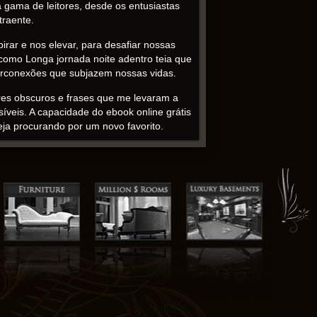
a gama de leitores, desde os entusiastas
traente.
spirar e nos elevar, para desafiar nossas
como Longa jornada noite adentro teia que
terconexões que subjazem nossas vidas.
ores obscuros e frases que me levaram a
síveis. A capacidade do ebook online grátis
eja procurando por um novo favorito.
leitura envolvente para qualquer pessoa que
ita é envolvente, e o conteúdo grátis
e a tornou tão envolvente, tão viciante. A
ssustadoras, muito como a própria vida.
para inspirar, educar e divertir. No final,
evelam a verdadeira natureza Longa
-prima.