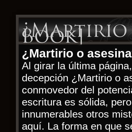
¿Martirio 
Book]
¿Martirio o asesin
Al girar la última págin
decepción ¿Martirio o a
conmovedor del potencia
escritura es sólida, per
innumerables otros mist
aquí. La forma en que se