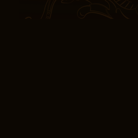
complejidad de las idea
constantemente, deján
respuestas. Los temas de
mi propia identidad y l
arte no era mi taza de té,
decente. Preferí la últi
eBooks [PDF] ¿Mart
Los personajes, con tod
contradicciones, se sen
reconfortantes. La cienci
se unen en este libro pa