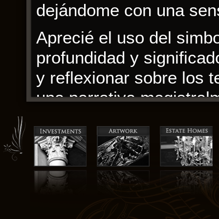
dejándome con una sens
Aprecié el uso del simbo
profundidad y significado
y reflexionar sobre los 
una narrativa magistralm
verdadero regalo, lleno
Los personajes son vívi
ricamente detallado. Es
A pesar de un comienzo 
el ritmo, convirtiéndose