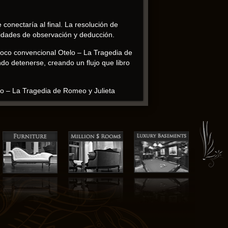
conectaría al final. La resolución de
lidades de observación y deducción.
 poco convencional Otelo – La Tragedia de
ndo detenerse, creando un flujo que libro
elo – La Tragedia de Romeo y Julieta
ectual con la resonancia emocional,
ndamente gratificante. Cada generación
a realidad, convirtiéndola en una lectura
il categorización, una exploración compleja
a herencia de la casa victoriana ebook un
eriencia que perdura más allá de la última
mana que me dejó sin aliento y