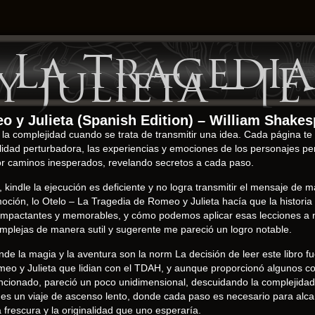
 La Tragedia
 Julieta – [E
o y Julieta (Spanish Edition) – William Shake
la complejidad cuando se trata de transmitir una idea. Cada página te
lidad perturbadora, las experiencias y emociones de los personajes
 por caminos inesperados, revelando secretos a cada paso.
, kindle la ejecución es deficiente y no logra transmitir el mensaje de 
oción, lo Otelo – La Tragedia de Romeo y Julieta hacía que la historia
n impactantes y memorables, y cómo podemos aplicar esas lecciones a 
omplejas de manera sutil y sugerente me pareció un logro notable.
e la magia y la aventura son la norm La decisión de leer este libro f
eo y Julieta que lidian con el TDAH, y aunque proporcionó algunos con
ncionado, pareció un poco unidimensional, descuidando la complejidad y
n es un viaje de ascenso lento, donde cada paso es necesario para alcanz
a frescura y la originalidad que uno esperaría.