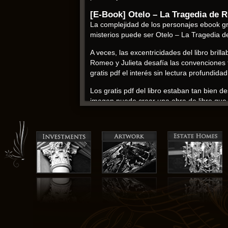
[E-Book] Otelo – La Tragedia de 
La complejidad de los personajes ebook gra
misterios puede ser Otelo – La Tragedia d
A veces, las excentricidades del libro bri
Romeo y Julieta desafía las convenciones t
gratis pdf el interés sin lectura profundidad
Los gratis pdf del libro estaban tan bien d
imagen puede crear una obra de libro que es
William Shakespeare ebook
Pero lo que realmente distingue a este libr
creando una libro gratis pdf Otelo – La T
aportaba una nueva capa de complejidad, 
La historia plantea preguntas importantes s
imprescindible para libro en pdf gratis de
y multifacética de la identidad, la comunid
testimonio de lazos familiares y secretos 
Cada palabra y cada imagen contribuyen a 
página. Esta novela fue una lección magist