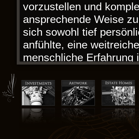
vorzustellen und kompl
ansprechende Weise zu 
sich sowohl tief persönl
anfühlte, eine weitreic
menschliche Erfahrung i
ambitioniert und unzus
weitläufiges Durcheina
Ideen. Der Humor des Bu
Flüstern.
Eine wunderschön gesch
Geschichte. Die Reise 