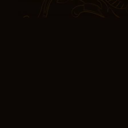
herausfordernd als auch
fühlte sich verdient an.
Die Geschichte von Larr
Japan ist eine großartig
einem fremden Land me
Beziehungen das sind, wa
mächtiges Werkzeug pdf
und Mitgefühl zwischen
Gemeinschaften zu förde
lange im Gedächtnis ble