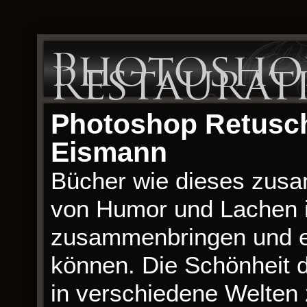
Photoshop
Restaurati
Photoshop Retusche
Eismann
Bücher wie dieses zus
von Humor und Lachen i
zusammenbringen und ei
können. Die Schönheit de
in verschiedene Welten 