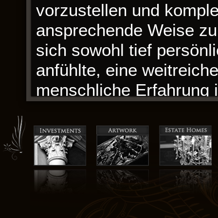
vorzustellen und kompl
ansprechende Weise zu 
sich sowohl tief persönl
anfühlte, eine weitreic
menschliche Erfahrung i
ambitioniert und unzus
weitläufiges Durcheina
Ideen. Der Humor des Bu
Flüstern.
Eine wunderschön gesch
Geschichte. Die Reise 