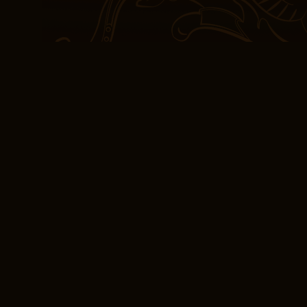
herausfordernd als auch
fühlte sich verdient an.
Die Geschichte von Larr
Japan ist eine großartig
einem fremden Land me
Beziehungen das sind, wa
mächtiges Werkzeug pdf
und Mitgefühl zwischen
Gemeinschaften zu förde
lange im Gedächtnis ble