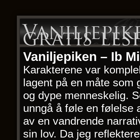
Vaniljepik
gratis les
Vaniljepiken – Ib M
Karakterene var komple
lagent på en måte som gjo
og dype menneskelig. So
unngå å føle en følelse a
av en vandrende narrativ
sin lov. Da jeg reflekter