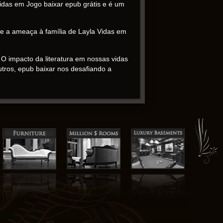
Vidas em Jogo baixar epub grátis e é um
o e a ameaça à família de Layla Vidas em
O impacto da literatura em nossas vidas
tros, epub baixar nos desafiando a
inesperadas me mantiveram na ponta da
admiração e espanto, como se estivesse
do Exército Australiano – IMPROVISE,
sas próprias vidas, ajudando-nos a
e de evocar fortes emoções, mesmo que
 que era tanto vívido quanto visceral.
ente, Vidas em Jogo provocativa. Apreciei
aceitável. A série tem um certo je ne sais
 tramas interconectados.