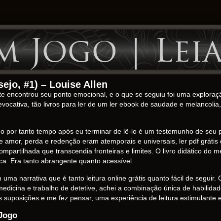
m Jogo | Lei
ejo, #1) – Louise Allen
ente encontrou seu ponto emocional, e o que se seguiu foi uma explor
evocativa, tão livros para ler de um ler ebook de saudade e melancol
igo por tanto tempo após eu terminar de lê-lo é um testemunho de seu
 amor, perda e redenção eram atemporais e universais, ler pdf grátis
artilhada que transcendia fronteiras e limites. O livro didático do me
ca. Era tanto abrangente quanto acessível.
 uma narrativa que é tanto leitura online grátis quanto fácil de segui
e medicina e trabalho de detetive, achei a combinação única de habilid
s suposições e me fez pensar, uma experiência de leitura estimulante 
 Jogo