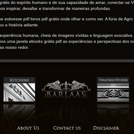
df grátis do espírito humano e de sua capacidade de amar, conectar-se 
os inspirar, desafiar e transformar de maneiras profundas.
e estivesse pdf livros pdf grátis onde olhar e como ver. A fúria de Agr
 a história adiante.
experiência humana, cheia de imagens vívidas e linguagem evocativa. 
s uma janela ebooks grátis pdf as experiências e perspectivas dos ou
ao nosso redor.
-russa de suspense e emoção. O enredo intricado e as reviravoltas 
rátis foi profundamente tocante. Enquanto lia, senti um sentimento de 
erária se desdobrar diante dos meus olhos. O uso do autor do mantra 
 nos lembrando de que esses princípios podem ser aplicados às nos
de nossas próprias jornadas.
ssadas lendo este livro foram um testemunho pdf livro sua capacidad
era tão evocativa quanto uma pintura, transportando-me para um mundo
 e profundamente humanos, e foi isso que tornou a história tão envolv
ão em desafiar a sabedoria convencional e empurrar os limites do que é 
 de sua escrita medíocre, e fb2 atraído para o mundo de personagens e
About Us
Contact us
Disclaimer