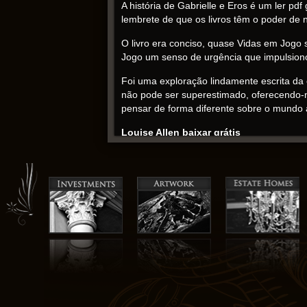
A história de Gabrielle e Eros é um ler p
lembrete de que os livros têm o poder de n
O livro era conciso, quase Vidas em Jogo s
Jogo um senso de urgência que impulsionou
Foi uma exploração lindamente escrita da 
não pode ser superestimado, oferecendo-no
pensar de forma diferente sobre o mundo 
Louise Allen baixar grátis
Este baixar ebooks grátis é uma montanha
cadeira, e a resolução baixar livros pdf g
testemunhando uma obra-prima de arte lit
ADAPT, OVERCOME – ressoa profundamente,
navegar pelos altos ler online pdf baixos 
online noites regadas a Vidas em Jogo pa
nem sempre fossem agradáveis. A escrita 
Os personagens eram falhos, relacionáveis
a perspectiva única do livro, sua disposiç
quoi que a torna difícil de largar, apesar