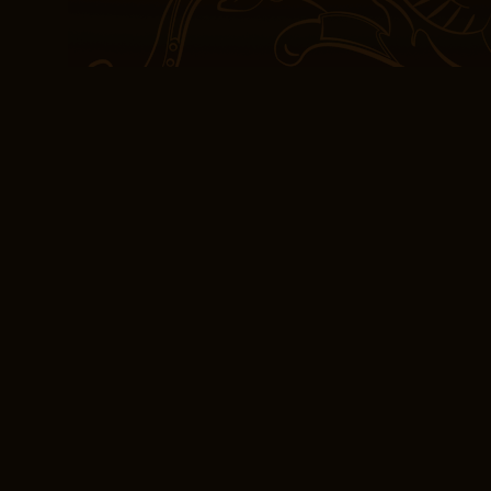
visión valiosa y una ma
La construcción del mun
construcción vasta y c
completamente en sus p
cada libro pdf descargar
creatividad se desbord
universo único y fascin
explorador en un mundo
objetivo de educar de m
eBooks [EPUB] Cami