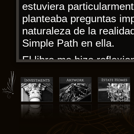
estuviera particularment
planteaba preguntas imp
naturaleza de la realida
Simple Path en ella.
El libro me hizo reflexi
poder del amor y la Cam
historia es un poderoso 
empatía y la compasión, 
demás con amabilidad y 
pdf espejo que refleja t
historia era intensa, h