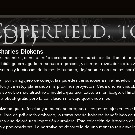
operfield, t
PDF)
Charles Dickens
ibro asombro, como un niño descubriendo un mundo oculto, lleno de mag
l diálogo era agudo, a menudo ingenioso, y siempre revelador de las v
 oscuros y luminosos de la mente humana, dejándome con una sensación
an por un agujero de conejo, las paredes cerrándose a mi alrededor, h
ador, y ya estoy planeando mis próximos proyectos. Cada uno es una o
 se volvió más atractivo a medida que avanzaba. Sin embargo, el final 
ra ebook gratis pero la conclusión me dejó queriendo más.
iverso que te fascina y te mantiene atrapado. Los personajes en este l
o. libro en pdf gratis embargo, la trama podría haberse beneficiado de
una que dejará una impresión duradera. Esta colección de historias es
as y provocadoras. La narrativa se desarrolla de una manera tan envolv