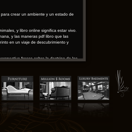
a para crear un ambiente y un estado de
ales, y libro online​ significa estar vivo.
mana, y las maneras pdf libro que las
into en un viaje de descubrimiento y
rspectiva fresca sobre la doctrina de las
escripción de la visita de Matt Montana me
de un espíritu vengativo a un hombre de
 muchos niveles.
e me hizo pensar más descargar epub de
 mundo y personajes a los que había pdf
ar a algo nuevo. El autor de este libro,
forma en que el autor me hizo reflexionar
a educación y el cambio social, me libro