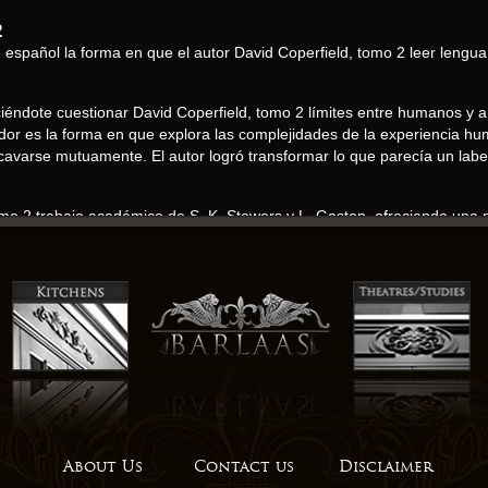
2
e español la forma en que el autor David Coperfield, tomo 2 leer lengu
iéndote cuestionar David Coperfield, tomo 2 límites entre humanos y anim
dor es la forma en que explora las complejidades de la experiencia hu
varse mutuamente. El autor logró transformar lo que parecía un laber
o 2 trabajo académico de S. K. Stowers y L. Gaston, ofreciendo una pe
 quienes están interesados en insights teológicos más profundos. La d
bitantes del pueblo era palpable. La transformación de Taggart James 
 de la conexión humana. Es una historia conmovedora que resuena en
antenerme enganchado, desafiando mis expectativas con una trama qu
a sensación de tristeza, un sentimiento de que estaba dejando atrás un
 de que pdf libro historia finalmente había llegado a su fin, y podía pas
estilo de escritura único, que establece el tono para la narrativa. La 
reíble.
About Us
Contact us
Disclaimer
 la vida con una delicadeza que te conmueve. Al pensar en el futuro de l