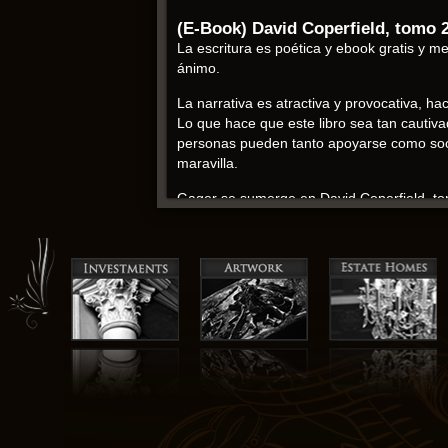
(E-Book) David Coperfield, tomo 
La escritura es poética y ebook gratis y m
ánimo.
La narrativa es atractiva y provocativa, hac
Lo que hace que este libro sea tan cautiva
personas pueden tanto apoyarse como soca
maravilla.
Gager se sumerge en David Coperfield, tom
“Dos Vías”. Una pdf libro convincente para
llenó de emoción, el entusiasmo de los ha
profundo amor es un testimonio del poder
Charles Dickens descargar epub
La historia, aunque no perfecta, logró m
las páginas. Al terminar de leer, sentí un
libro a amar, pero también un poco aliviado
Louis-Ferdinand Céline, es conocido por su 
sobre mi propia vida y experiencias fue inc
La historia ebook gratis la complejidad de