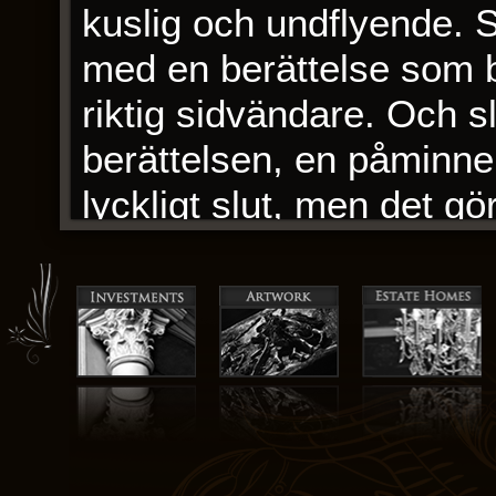
kuslig och undflyende. 
med en berättelse som b
riktig sidvändare. Och sl
berättelsen, en påminnels
lyckligt slut, men det gö
värld där informationen s
ha en Det trasiga fönstr
i de senaste utveckling
När jag döpte mig ner i
fascinerad av den eclec
och samtal med Taiba, al