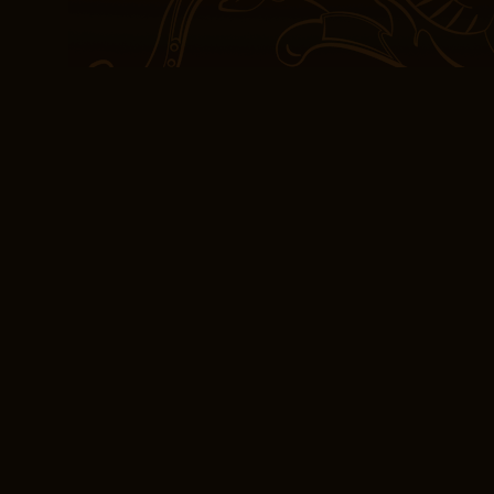
upplevnad som epub gra
pdf koncept om berättan
intriger och bedrägeri, 
mångfacetterade som en
annan aspekt av den män
författarens skicklighet 
både komplex och fasci
När jag reflekterar bok
om att ibland är de mest
som lämnar oss känslom