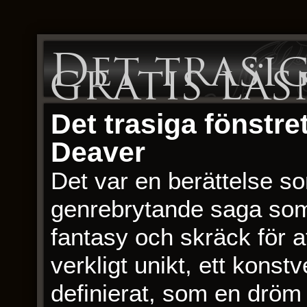
Det trasig
gratis lä
Det trasiga fönstre
Deaver
Det var en berättelse so
genrebrytande saga som 
fantasy och skräck för 
verkligt unikt, ett konst
definierat, som en dröm 