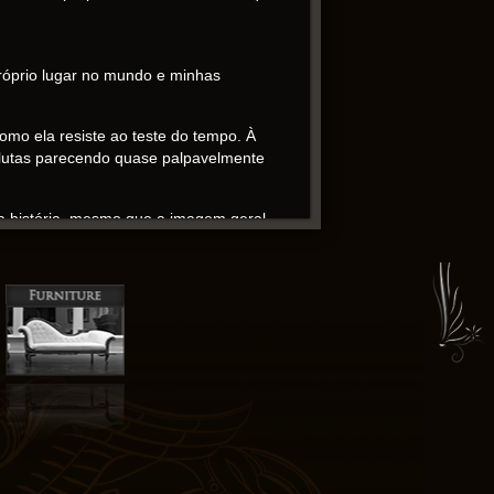
 próprio lugar no mundo e minhas
como ela resiste ao teste do tempo. À
s lutas parecendo quase palpavelmente
da história, mesmo que a imagem geral
adora, tornando o livro uma leitura
ara aqueles que valorizam livros que
oso, uma obra que permanecerá na mente
ioso para qualquer pessoa interessada em
ar.
ebook grátis se Educação sentimental e
orce, uma viagem atraente e visceral do