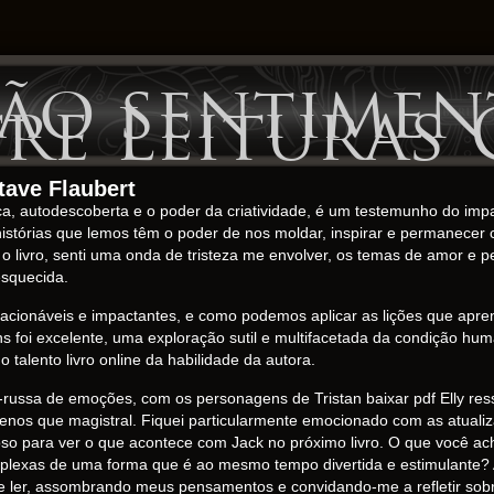
ão sentiment
e Leituras 
tave Flaubert
a, autodescoberta e o poder da criatividade, é um testemunho do impac
istórias que lemos têm o poder de nos moldar, inspirar e permanecer
r o livro, senti uma onda de tristeza me envolver, os temas de amor 
squecida.
relacionáveis e impactantes, e como podemos aplicar as lições que ap
 foi excelente, uma exploração sutil e multifacetada da condição hu
talento livro online da habilidade da autora.
-russa de emoções, com os personagens de Tristan baixar pdf Elly r
enos que magistral. Fiquei particularmente emocionado com as atuali
ioso para ver o que acontece com Jack no próximo livro. O que você a
mplexas de uma forma que é ao mesmo tempo divertida e estimulante? A
e ler, assombrando meus pensamentos e convidando-me a refletir sobr