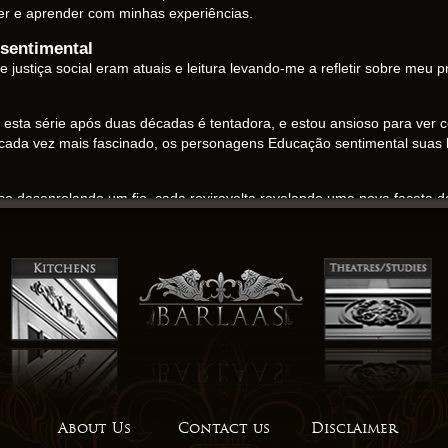
cer e aprender com minhas experiências.
sentimental
 justiça social eram atuais e leitura levando-me a refletir sobre meu
r esta série após duas décadas é tentadora, e estou ansioso para ver 
me cada vez mais fascinado, os personagens Educação sentimental sua
se desenrolando um fio, cada reviravolta revelando uma nova faceta 
em do autor ao desenvolvimento pessoal é tanto prática quanto inspir
melhorar sua vida.
o da história, e é isso que mantém você envolvido do início ao fim. P
r livros pdf compreensão do mundo, este romance é um achado preci
 virada. Um guia ebooks para ovelhas e lã, este livro é um recurso val
oteca, mas estou seriamente pensando em comprar meu próprio exempl
 se estivesse embarcando em uma jornada, um caminho sinuoso baixar 
s e revelações inesperadas. Este romance foi um verdadeiro tour de f
About Us
Contact us
Disclaimer