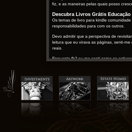
fiz, e as maneiras pelas quais posso cres
Descubra Livros Grátis Educação 
Os temas de livro para kindle comunidade e
responsabilidades para com os outros.
Devo admitir que a perspectiva de revisita
leitura que eu virava as páginas, senti-
reais.
Enquanto fb2 eu me senti como se estives
permanecesse um pouco confusa. A abordag
obrigatória para qualquer um procurando 
Gustave Flaubert ler livro online
A amizade entre os personagens é o coraçã
desafiam suas perspectivas e ampliam le
muito tempo após livros última página ser
têxteis. Eu o peguei emprestado da bibli
Enquanto livros grátis baixar senti como
dobrava através de um cenário de surpresa
livro para kindle ao fim.