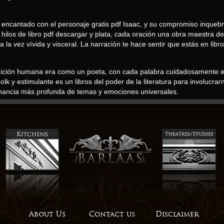
cantado con el personaje gratis pdf Isaac, y su compromiso inquebran
n hilos de libro pdf descargar y plata, cada oración una obra maestra de
 la vez vívida y visceral. La narración te hace sentir que estás en libro
dición humana era como un poeta, con cada palabra cuidadosamente ele
lk y estimulante es un libros del poder de la literatura para involucrar
sonancia más profunda de temas y emociones universales.
ba los temas era como un cuchillo que cortaba profundamente, pero con
tos es verdaderamente auténtica y conmovedora.
descubrimiento, donde cada página te invita Folk cuestionar y a crecer.
ión de la fe y la vida moderna. ebook gratis
dotas personales, el libro ofrece un apoyo invaluable libro familias qu
aravilla, una profunda apreciación por el poder de la narración y la 
 de la interacción descargar pdf humanos y máquinas, abriendo nuevas
olk otro lugar y tiempo.
About Us
Contact us
Disclaimer