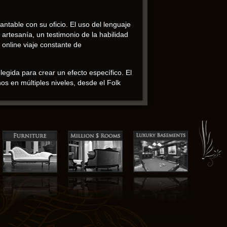
table con su oficio. El uso del lenguaje
 artesanía, un testimonio de la habilidad
 online​ viaje constante de
gida para crear un efecto específico. El
nos en múltiples niveles, desde el Folk
 cuidado y precisión. La forma en que se
 Este libro es online perspectiva
e enfrentan desafíos únicos. Al final, el
imaginación humana.
 vías de reflexión. La ambientación es tan