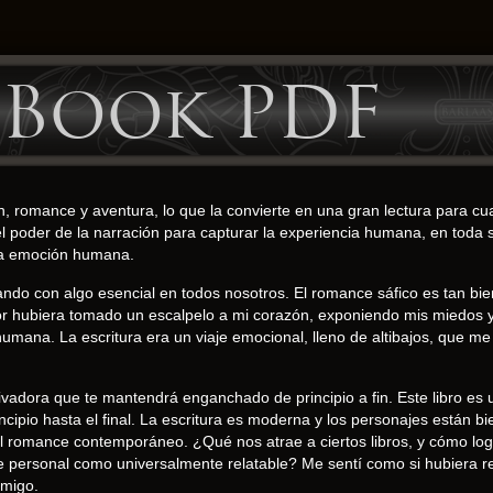
eBook PDF
ción, romance y aventura, lo que la convierte en una gran lectura para 
del poder de la narración para capturar la experiencia humana, en toda
 la emoción humana.
ndo con algo esencial en todos nosotros. El romance sáfico es tan bie
 autor hubiera tomado un escalpelo a mi corazón, exponiendo mis miedo
ana. La escritura era un viaje emocional, lleno de altibajos, que me 
tivadora que te mantendrá enganchado de principio a fin. Este libro es
io hasta el final. La escritura es moderna y los personajes están bie
el romance contemporáneo. ¿Qué nos atrae a ciertos libros, y cómo lo
personal como universalmente relatable? Me sentí como si hubiera re
nmigo.