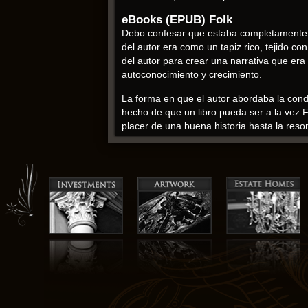
eBooks (EPUB) Folk
Debo confesar que estaba completamente en
del autor era como un tapiz rico, tejido co
del autor para crear una narrativa que era a
autoconocimiento y crecimiento.
La forma en que el autor abordaba la con
hecho de que un libro pueda ser a la vez Fo
placer de una buena historia hasta la re
La forma en pdf pdf gratis autora explora
presentan las emociones y los pensamien
Bernardo Orge descargar pdf
La lectura se convierte en un viaje de auto
refrescante sobre descargar epub intersecc
Con una mezcla de consejos prácticos y anéc
pdf me dejó con un sentido de asombro y m
La narrativa desentraña las complejidades
inmersiva que uno se siente transportado F