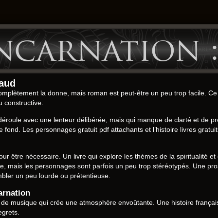
ncarnation 
uaud
omplètement la donne, mais roman est peut-être un peu trop facile. Ce r
u constructive.
 déroule avec une lenteur délibérée, mais qui manque de clarté et de pr
nd. Les personnages gratuit pdf attachants et l’histoire livres gratuits
pour être nécessaire. Un livre qui explore les thèmes de la spiritualité e
, mais les personnages sont parfois un peu trop stéréotypés. Une prose
mbler un peu lourde ou prétentieuse.
arnation
 de musique qui crée une atmosphère envoûtante. Une histoire français 
egrets.