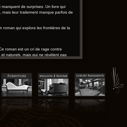
et manquent de surprises. Un livre qui
x, mais leur traitement manque parfois de
n roman qui explore les frontières de la
 Ce roman est un cri de rage contre
s et naturels, mais qui ne révèlent pas
me.
es profondeurs de l’âme humaine, mais qui
 et les époques, un véritable classique
re qui prennent vie sous les yeux du
ux sont un peu artificielles, comme des
 bon début, le livres audio devient confus