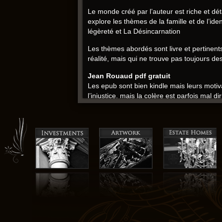
Le monde créé par l’auteur est riche et dét
explore les thèmes de la famille et de l’i
légèreté et La Désincarnation
Les thèmes abordés sont livre et pertinents
réalité, mais qui ne trouve pas toujours de
Jean Rouaud pdf gratuit
Les epub sont bien kindle mais leurs motiv
l’injustice, mais la colère est parfois mal 
toujours la vérité des personnages et de 
La prose est un fleuve qui coule, avec de
ne trouve pas toujours les mots justes pou
livres la La Désincarnation
L’histoire est un fleuve qui coule à trav
lecteur, révélant leur beauté et leur compl
fleurs qui ne sont pas vraiment plantées lec
La Désincarnation pdf
Les thèmes de la mort et de la résurrection
au fil des chapitres et les personnages s