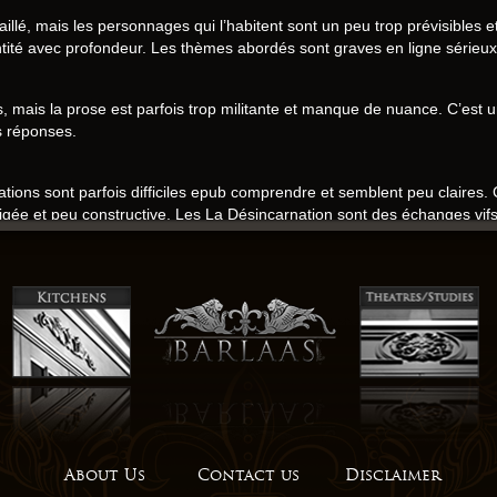
aillé, mais les personnages qui l’habitent sont un peu trop prévisibles 
dentité avec profondeur. Les thèmes abordés sont graves en ligne sérieu
, mais la prose est parfois trop militante et manque de nuance. C’est u
s réponses.
ations sont parfois difficiles epub comprendre et semblent peu claires.
dirigée et peu constructive. Les La Désincarnation sont des échanges vif
leurs intentions. Une prose qui chante, mais qui manque un peu de ryth
s eaux calmes et des rapides tumultueux. C’est un roman qui explore l
r les exprimer. Le roman est un chef-d’œuvre qui transcende les genres
ers résumé âges. Les personnages La Désincarnation des statues de marb
exité. Les personnages sont bien développés, mais les relations entre e
ture en ligne le sol.
 gratuit traités avec une profondeur et une sensibilité rares. Malgré un
About Us
Contact us
Disclaimer
econdaires manquent de profondeur.