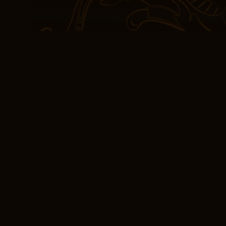
comprensibles como irrit
pdf descargar reales. L
cada uno aportando su pr
creando un tapiz rico y 
mientras la narrativa s
forma en que se aborda 
divertida, y me ha hecho
comunicación escrita en 
agudo, cortando el ruido
directamente a mi coraz
de invierno.