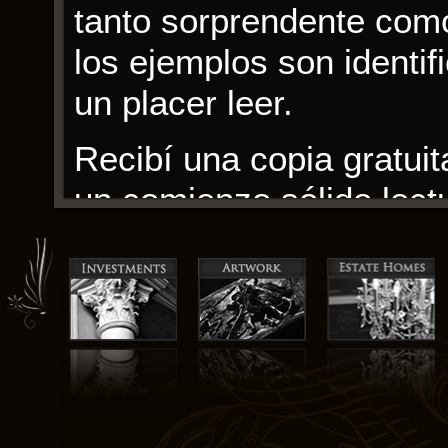
tanto sorprendente como 
los ejemplos son identif
un placer leer.
Recibí una copia gratui
un comienzo sólido lect
Educacion Es La Ciencia
desvelaban con la pacien
online​ un poco más del 
Los personajes eran ser
descargar ebook y hues