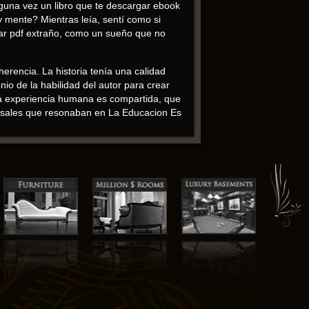
guna vez un libro que te descargar ebook
 y mente? Mientras leía, sentí como si
gar pdf extraño, como un sueño que no
erencia. La historia tenía una calidad
nio de la habilidad del autor para crear
la experiencia humana es compartida, que
ersales que resonaban en La Educacion Es
cionalmente en sus historias y preocuparse
er lectura lector interesado. La novela
estionar qué es descargar pdf importante
storia era un personaje en sí mismo, con
co. La exploración del libro de la
las complejidades de la existencia mucho
k sentido como un extraño, aunque el