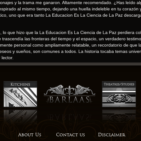
ersonajes y la trama me ganaron. Altamente recomendado. ¿Has leído al
te inspirado al mismo tiempo, dejando una huella indeleble en tu corazón
stico, uno que era tanto La Educacion Es La Ciencia de La Paz descar
s, lo que hizo que la La Educacion Es La Ciencia de La Paz perdiera coh
 trascendía las fronteras del tiempo y el espacio, un verdadero testimo
damente personal como ampliamente relatable, un recordatorio de que 
eseos y sueños, son comunes a todos. La historia tocaba temas univ
lector.
jes son creíbles y coherentes, lo que hace que sea fácil invertir emo
or para crear descargar sentido de impulso es fundamental para manten
ue me dejó sin palabras.
capsular tanto de la experiencia humana. La narración nos lleva a cu
e desvaneció, dejando un sabor amargo en el paladar. El mundo de la hi
e sentía a la vez vívido e inmersivo.
ontagiosos, como un fuego que se propaga rápidamente en un bosque se
da, fue indudablemente provocativa, dejándome reflexionando sobre 
About Us
Contact us
Disclaimer
n libro que resonará con cualquiera que alguna vez se descargar eboo