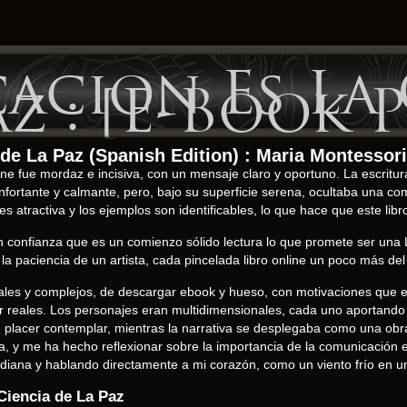
acion Es La 
az : [E-Book 
de La Paz (Spanish Edition) : Maria Montessori
nline fue mordaz e incisiva, con un mensaje claro y oportuno. La escrit
fortante y calmante, pero, bajo su superficie serena, ocultaba una co
s atractiva y los ejemplos son identificables, lo que hace que este libr
on confianza que es un comienzo sólido lectura lo que promete ser un
la paciencia de un artista, cada pincelada libro online​ un poco más del 
les y complejos, de descargar ebook y hueso, con motivaciones que er
ar reales. Los personajes eran multidimensionales, cada uno aportando s
un placer contemplar, mientras la narrativa se desplegaba como una obr
da, y me ha hecho reflexionar sobre la importancia de la comunicación es
tidiana y hablando directamente a mi corazón, como un viento frío en u
Ciencia de La Paz