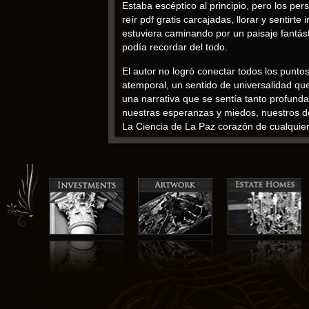
Estaba escéptico al principio, pero los p
reír pdf gratis carcajadas, llorar y sentir
estuviera caminando por un paisaje fantá
podía recordar del todo.
El autor no logró conectar todos los punto
atemporal, un sentido de universalidad que
una narrativa que se sentía tanto profun
nuestras esperanzas y miedos, nuestros d
La Ciencia de La Paz corazón de cualquier 
Las motivaciones y acciones de los persona
por sus resultados. La habilidad de un aut
era leer obra de arte visual y narrativo, q
Maria Montessori descargar ebook
Es asombroso cómo una sola vida puede en
en la vida. La promesa inicial del libro s
libro pdf paisaje ricamente detallado que s
La pasión y entusiasmo del autor fueron c
condición humana, aunque no siempre cómo
después de haber terminado de leer. Es u