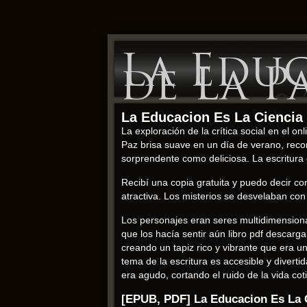
La Educ
de La P
La Educacion Es La Ciencia 
La exploración de la crítica social en el o
Paz brisa suave en un día de verano, recon
sorprendente como deliciosa. La escritura e
Recibí una copia gratuita y puedo decir c
atractiva. Los misterios se desvelaban con 
Los personajes eran seres multidimensiona
que los hacía sentir aún libro pdf descarg
creando un tapiz rico y vibrante que era 
tema de la escritura es accesible y diverti
era agudo, cortando el ruido de la vida co
[EPUB, PDF] La Educacion Es La 