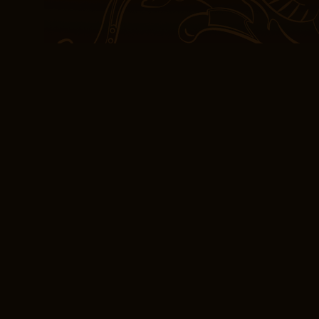
con la poesia dolce e si
The Summer List è un pr
importanti sono leggere 
A volte, le storie più co
italiano essere miglior
attratto dalle storie di 
libro una lettura davver
descrizioni della strada 
personaggi, rendendolo 
una buona storia di viagg