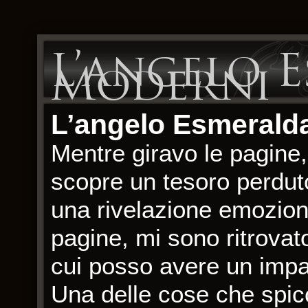
L’angelo E
Moderni
L’angelo Esmeralda
Mentre giravo le pagine
scopre un tesoro perdut
una rivelazione emozion
pagine, mi sono ritrovato
cui posso avere un impa
Una delle cose che spicc