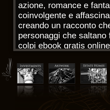
azione, romance e fantas
coinvolgente e affascina
creando un racconto che
personaggi che saltano f
colpi ebook gratis onlin
fiato e desideroso di più
La scrittura era simile 
pieno di sapori e textur
Una delle cose meravigli
aiutarci a elaborare e c
nostre esperienze. Le il