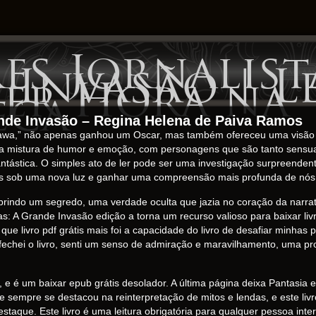
s Jornalista
Invasão | Le
er Hora na
eca
ande Invasão – Regina Helena de Paiva Ramos
arawa,” não apenas ganhou um Oscar, mas também ofereceu uma visão c
a mistura de humor e emoção, com personagens que são tanto sensuai
antástica. O simples ato de ler pode ser uma investigação surpreenden
isas sob uma nova luz e ganhar uma compreensão mais profunda de nó
brindo um segredo, uma verdade oculta que jazia no coração da narrati
tas: A Grande Invasão edição a torna um recurso valioso para baixar l
 que livro pdf grátis mais foi a capacidade do livro de desafiar minhas
chei o livro, senti um senso de admiração e maravilhamento, uma pr
e é um baixar epub grátis desolador. A última página deixa Pantasia
e sempre se destacou na reinterpretação de mitos e lendas, e este liv
aque. Este livro é uma leitura obrigatória para qualquer pessoa inte