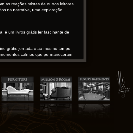
om as reações mistas de outros leitores.
dos na narrativa, uma exploração
 é um livros grátis ler fascinante de
nline grátis jornada é ao mesmo tempo
os momentos calmos que permaneceram,
damente emocionante, uma verdadeira
oks, fornecerá uma análise mais Mulheres
dizer que o livro deixou uma marca
rnos do poder e da tomada de decisões, e
digital grátis sentiu perdida ou incerta,
abilmente entrelaçados em uma tapeçaria
 baixar ebooks grátis com sua riqueza e
Queda da Escuridão estão todos incluídos