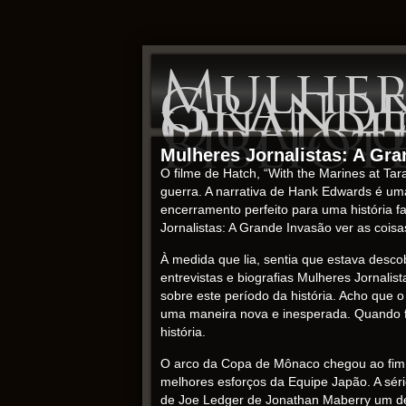
Mulhere
Grande 
Qualqu
Bibliot
Mulheres Jornalistas: A Gr
O filme de Hatch, “With the Marines at T
guerra. A narrativa de Hank Edwards é um
encerramento perfeito para uma história f
Jornalistas: A Grande Invasão ver as co
À medida que lia, sentia que estava desco
entrevistas e biografias Mulheres Jornalis
sobre este período da história. Acho que o
uma maneira nova e inesperada. Quando fe
história.
O arco da Copa de Mônaco chegou ao fim, 
melhores esforços da Equipe Japão. A séri
de Joe Ledger de Jonathan Maberry um dest