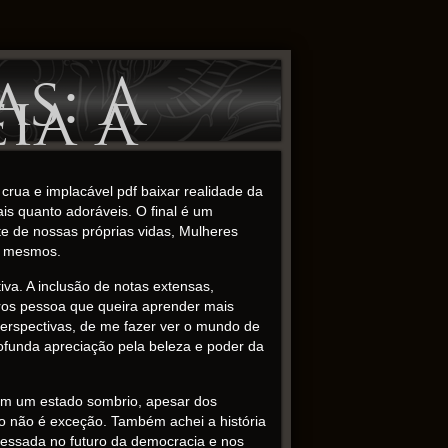
s: A
ia a
rua e implacável pdf baixar realidade da
s quanto adoráveis. O final é um
te de nossas próprias vidas, Mulheres
s mesmos.
va. A inclusão de notas extensas,
ivros pessoa que queira aprender mais
 perspectivas, de me fazer ver o mundo de
ofunda apreciação pela beleza e poder da
 em um estado sombrio, apesar dos
ro não é exceção. Também achei a história
ressada no futuro da democracia e nos