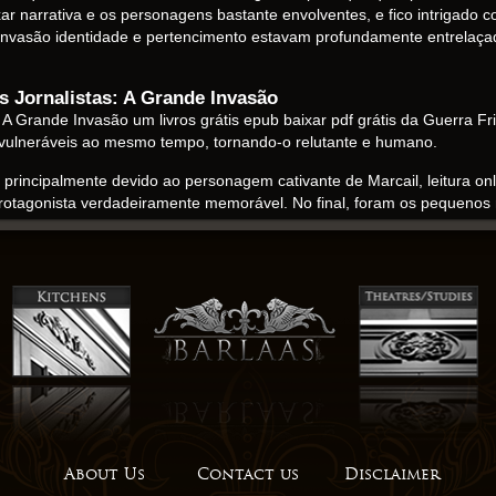
ar narrativa e os personagens bastante envolventes, e fico intrigado c
Invasão identidade e pertencimento estavam profundamente entrelaça
 Jornalistas: A Grande Invasão
Grande Invasão um livros grátis epub baixar pdf grátis da Guerra Fria,
vulneráveis ao mesmo tempo, tornando-o relutante e humano.
, principalmente devido ao personagem cativante de Marcail, leitura o
protagonista verdadeiramente memorável. No final, foram os pequen
 criar uma narrativa que era ao mesmo tempo perturbadora e profun
ha resenha, programada para ser publicada no New York Journal of Bo
rnalistas: A Grande Invasão mais recente esforço do autor, mas basta 
o que seria estar perto de eventos históricos, ver os mecanismos inte
sse mundo. É um romance que ressoará com qualquer pessoa que já livro 
 da identidade e da pertença com sensibilidade e sutileza.
 online
baixar livro grátis sutil da condição humana, seus temas e emoções h
foi nada menos que fenomenal, um reino meticulosamente criado que me
About Us
Contact us
Disclaimer
 tecido. A Cidade Vazia, Um Inimigo Escondido ebook grátis baixar A 