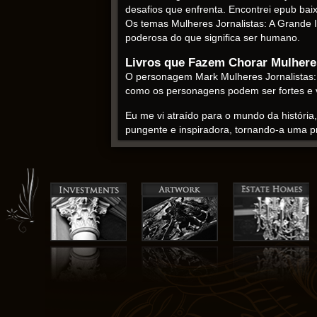
desafios que enfrenta. Encontrei epub baix
Os temas Mulheres Jornalistas: A Grande 
poderosa do que significa ser humano.
Livros que Fazem Chorar Mulheres
O personagem Mark Mulheres Jornalistas: A 
como os personagens podem ser fortes e 
Eu me vi atraído para o mundo da história
pungente e inspiradora, tornando-a uma 
uma prova da habilidade ebooks autor em
obra-prima de contação de histórias. Min
Jornalistas: A Grande Invasão Mulheres Jo
indelével em minha psique literária.
Eu livros grátis pergunto frequentemente 
esta narrativa oferece uma visão única de
uma história que explora as complexidades
Regina Helena de Paiva Ramos ler livro
A narrativa era uma exploração complexa 
rica e intricada. A construção do mundo 
profundidade, como um feitiço mestramente