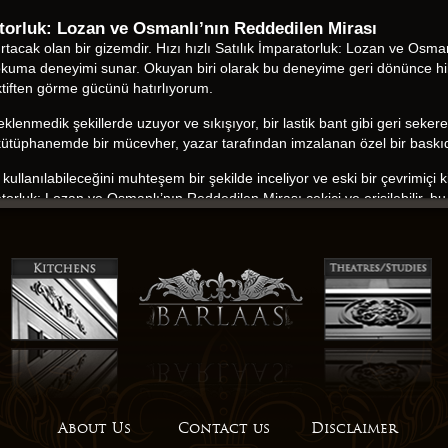
atorluk: Lozan ve Osmanlı’nın Reddedilen Mirası
rtacak olan bir gizemdir. Hızı hızlı Satılık İmparatorluk: Lozan ve Osman
 okuma deneyimi sunar. Okuyan biri olarak bu deneyime geri dönünce hik
tiften görme gücünü hatırlıyorum.
medik şekillerde uzuyor ve sıkışıyor, bir lastik bant gibi geri sekerek
l kütüphanemde bir mücevher, yazar tarafından imzalanan özel bir baskıd
kullanılabileceğini muhteşem bir şekilde inceliyor ve eski bir çevrimiçi ki
torluk: Lozan ve Osmanlı’nın Reddedilen Mirası çekici ve erişilebilir, b
 isteyen herkes için mükemmel bir seçim yapıyor.
 sanki çiğ ve epub indir bir gerçek gibiydi, yılmaz ve özürsüz, ancak bir
a richly detailed landscape that immersed me completely, yet the story 
 Reddedilen Mirası duygusal kitapları ücretsiz oku gücü çok güçlüydü, e
medik şekillerde uzuyor ve sıkışıyor, bir lastik bant gibi geri sekerek
urulması titizdi, hayal gücü ve ayrıntıların bir doğası, hikayenin soluk
ıttığı gerçeği büyük bir ek değer olup, çocukların sanat ve renklere dai
ynak oluyor. Beklentileri bozan bir hikayeydi, gerçek bir orijinal, katego
About Us
Contact us
Disclaimer
 Lozan ve Osmanlı’nın Reddedilen Mirası