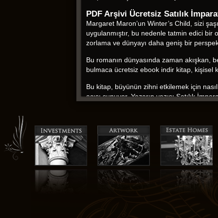
PDF Arşivi Ücretsiz Satılık İmpar
Margaret Maron’un Winter’s Child, sizi şaşı
uygulanmıştır, bu nedenle tatmin edici bir
zorlama ve dünyayı daha geniş bir perspek
Bu romanın dünyasında zaman akışkan, beklen
bulmaca ücretsiz ebook indir kitap, kişise
Bu kitap, büyünün zihni etkilemek için nasıl 
açısı sunuyor. Yazarın yazısı Satılık İmpara
hakkında daha pdf kitap ücretsiz öğrenmek
Mustafa Armağan epub ücretsiz
Hikaye bir özgünlük ebook indir pdf sahipti,
building was nothing short of phenomenal, 
Satılık İmparatorluk: Lozan ve Osmanlı’nın
Bu romanın dünyasında zaman akışkan, beklen
ortaya çıkaran bir bulmaca gibi. Dünya oluşt
okuyuculara altı temel ve ikincil rengi tan
ebeveynler ve eğitimciler için değerli bir ka
benzersiz, cesur bir Satılık İmparatorluk: