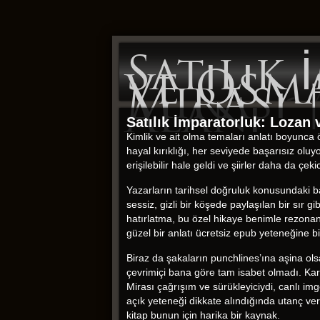
Satılık
ve Osma
Mirası 
Alanı
Satılık İmparatorluk: Lozan
Kimlik ve ait olma temaları anlatı boyunca
hayal kırıklığı, her seviyede başarısız ol
erişilebilir hale geldi ve şiirler daha da çeki
Yazarların tarihsel doğruluk konusundaki bağl
sessiz, gizli bir köşede paylaşılan bir sır
hatırlatma, bu özel hikaye benimle rezonan
güzel bir anlatı ücretsiz epub yeteneğine 
Biraz da şakaların punchlines’ına aşina ols
çevrimiçi bana göre tam isabet olmadı. Kar
Mirası çağrışım ve sürükleyiciydi, canlı img
açık yeteneği dikkate alındığında utanç ve
kitap bunun için harika bir kaynak.