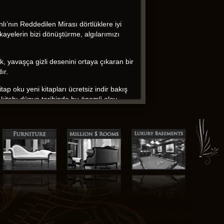
lı’nın Reddedilen Mirası dörtlüklere iyi
ayelerin bizi dönüştürme, algılarımızı
, yavaşça gizli desenini ortaya çıkaran bir
ır.
tap oku yeni kitapları ücretsiz indir bakış
u kitabı dünya tarihinde bu önemli olay
 şekilde güzel ve kurtarıcı. The world-
itself için somewhat secondary.
book epub ücretsiz bıraktı.
, yavaşça gizli ebooks ücretsiz indir
 düşürme eksikliğini kurtaramadı. Bu kitabın
r öğrenmelerine yardımcı olmak isteyen
rize edilmeyi reddeden bir sanat eseri gibi,