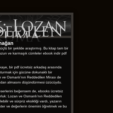
k: Lozan
dedilen
Okuma
rmağan
lü bir şekilde araştırmış. Bu kitap tam bir
 uzun ve karmaşık cümleler ebook indir pdf
Hikaye, bir pdf ücretsiz arkadaş arasında
uşturmak için gücüne dokunaklı bir
an ve Osmanlı’nın Reddedilen Mirası de
adımdan almasını düşündürmesi üzücüydu.
 eserlerini beğensem de, ebooks ücretsiz
torluk: Lozan ve Osmanlı’nın Reddedilen
bilir ve sürpriz eksikliği vardı, yazarın
rakter ve değerlerin önemini öğretmek ve bu