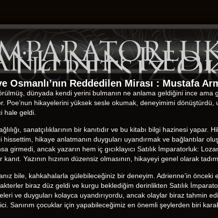
 İmparatorlu
nlı’nın Red
| Ücretsiz 
 ve Osmanlı’nın Reddedilen Mirası : Mustafa A
 örülmüş, dünyada kendi yerini bulmanın ne anlama geldiğini ince ama güç
uyor. Poe’nun hikayelerini yüksek sesle okumak, deneyimimi dönüştürdü,
ci hale geldi.
ılığı, sanatçılıklarının bir kanıtıdır ve bu kitabı bilgi hazinesi yapar. 
 gibi hissettim, hikaye anlatmanın duyguları uyandırmak ve bağlantılar ol
sa girmedi, ancak yazarın hem iç gıcıklayıcı Satılık İmparatorluk: Loz
bir kanıt. Yazının hızının düzensiz olmasının, hikayeyi genel olarak t
anız bile, kahkahalarla gülebileceğiniz bir deneyim. Adrienne’in önceki
akterler biraz düz geldi ve kurgu beklediğim derinlikten Satılık İmpara
eleri ve duyguları kolayca uyandırıyordu, ancak olaylar biraz tahmin edile
rici. Sanırım çocuklar için yapabileceğimiz en önemli şeylerden biri ka