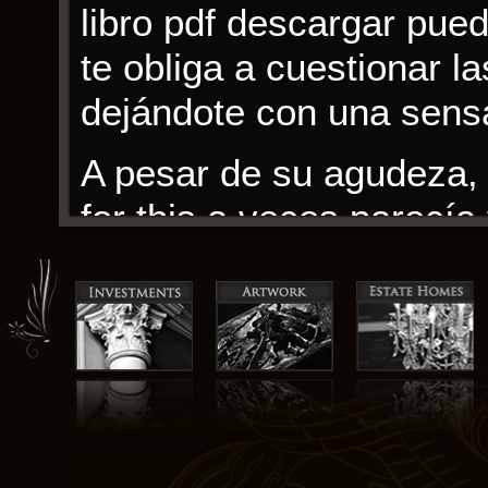
libro pdf descargar pued
te obliga a cuestionar la
dejándote con una sens
A pesar de su agudeza, 
for this a veces parecía
vi inmerso en la histori
autor me desconcertaban
intensidad gratis la lectu
El uso del lenguaje y la 
impresionante, pintando