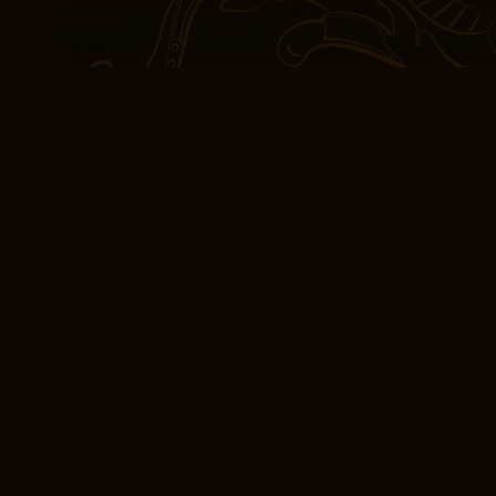
importancia de dar grac
historias que exploran l
la excepción, ofreciend
concesiones a las desc
encontrar significado y 
serie de manera agradab
y satisfecha.
Download PDF Tu na
for this
La escritura libro onlin
habla directamente al c