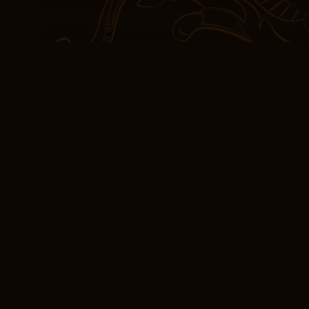
die uns herausfordern, 
neuen Perspektive zu s
Die Schreibweise war prä
Präzision und Klarheit, 
Meisterwerk der Sprach
verrücktes, unterhaltsa
einzigartigen Mischung
und praktischen Ratsch
waren wie ein Chor büc
einzigartig und untersc