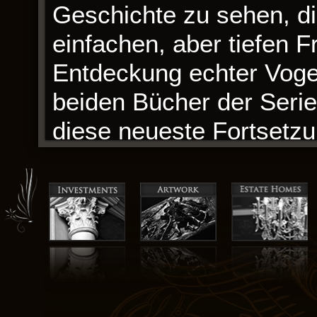
Geschichte zu sehen, di
einfachen, aber tiefen 
Entdeckung echter Voge
beiden Bücher der Serie
diese neueste Fortsetzu
atemlosen Aktionsszene
die nicht nur das Dunge
auch ihren Platz als ein
wahres Meisterwerk der 
Wenn ich über die Them
ich mich daran, dass di