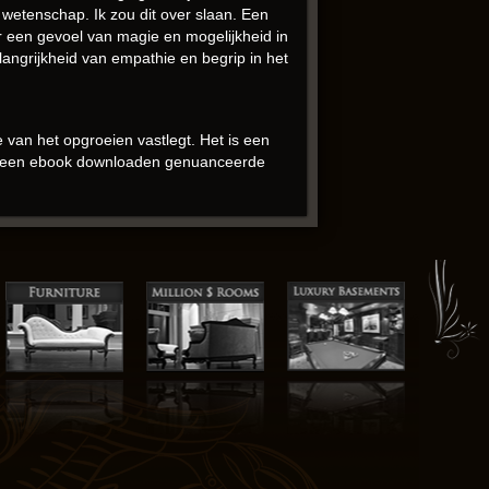
wetenschap. Ik zou dit over slaan. Een
r een gevoel van magie en mogelijkheid in
langrijkheid van empathie en begrip in het
 van het opgroeien vastlegt. Het is een
ig, een ebook downloaden genuanceerde
haal zelf voelde ebooks online opgezet en
weelderig genot dat me een gevoel van
emakkelijke categorisatie tart, zoals een
ur, K’wan, heeft een manier om een verhaal
loaden moraliteit is van de handelingen van
zen gratis van zijn geschiedenis. Het
 het boek. Hoe kon ebook epub gratis
 Deze stripalbums zijn een heerlijk