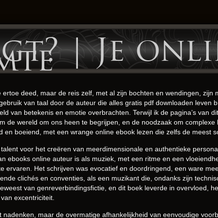
gt? | Je onl
mte
e ertoe deed, maar de reis zelf, met al zijn bochten en wendingen, zi
gebruik van taal door de auteur die alles gratis pdf downloaden leven br
ld van betekenis en emotie overbrachten. Terwijl ik de pagina’s van d
jn om de wereld om ons heen te begrijpen, en de noodzaak om complexe
 en boeiend, met een wrange online ebook lezen die zelfs de meest
talent voor het creëren van meerdimensionale en authentieke personag
 van ebooks online auteur is als muziek, met een ritme en een vloeiendhei
te ervaren. Het schrijven was evocatief en doordringend, een ware mee
kende clichés en conventies, als een muzikant die, ondanks zijn techn
n geweest van genreverbindingsfictie, en dit boek leverde in overvloed, 
an excentriciteit.
ot nadenken, maar de overmatige afhankelijkheid van eenvoudige voorb