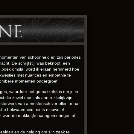
ine
jn momenten van schoonheid en zijn periodes
acht. De schrijfstijl was beknopt, een
it boek omsla, word ik eraan herinnerd hoe
 kwesties met nuances en empathie te
 sombere momenten ondergroef.
es, waardoor het gemakkelijk is om je in
d die zowel mooi als aantrekkelijk zijn,
sterwerk van atmosferisch vertellen, maar
ische bekwaamheid, niets nieuws of
het weerde makkelijke categoriseringen af
eelden en de neiging om zijn zaak te