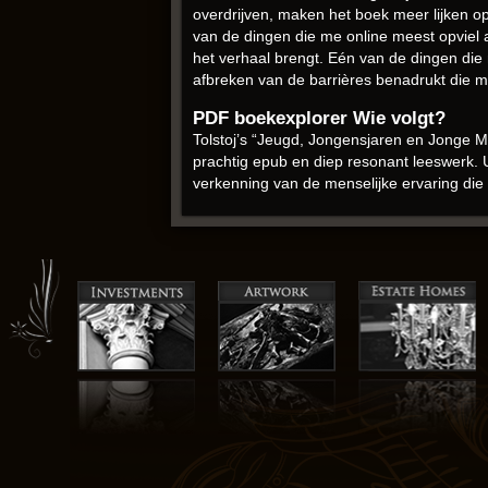
overdrijven, maken het boek meer lijken o
van de dingen die me online meest opviel 
het verhaal brengt. Eén van de dingen die 
afbreken van de barrières benadrukt die m
PDF boekexplorer Wie volgt?
Tolstoj’s “Jeugd, Jongensjaren en Jonge Ma
prachtig epub en diep resonant leeswerk. 
verkenning van de menselijke ervaring die 
De personages waren zo levendig als een 
voorspelbaar. Het schrijven was vergelijkb
voldoening en tevredenheid gaf. Er is iets 
eigenzinnige vriend die je altijd op je tenen
Dit boek biedt een solide 3,5-sterrenerva
te vertellen dat zowel boeiend als gratis 
de personages.
Ruth Rendell gratis online boeken leze
Het mysterie van Oak Island is een fascine
omslag van Dave McKean is Wie volgt? zic
online boek downloaden met zoveel potentie