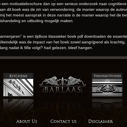
p een motivatiebrochure dan op een serieus onderzoek naar cognitieve 
aan dit boek was de zin van verwondering, de manier waarop de auteu
mij het meest aansprak in deze narratie is de manier waarop het de be
ishandeling en uitbuiting mogelijk maken.
nnenjaren” is een tijdloze klassieker boek pdf downloaden de essentie
Uiteindelijk was de impact van het boek zowel aangrijpend als kracht
lang nadat ik Wie volgt? had gelezen, bleef hangen.
zomerzonsondergang, vol leven boeken voor kindle kleur, maar het ver
aar met een Wie volgt? en decadent dessert, elke zin een heerlijk en 
onmiskenbaar charmants aan dit boek, een zekere ‘je ne sais quoi’ die g
 houdt.
ring, waardoor het een aangename en luchtige leeservaring is. De aute
pdf boeken nadenken stemmend is, digitale je je afvraagt wat boek down
n
rend onderwerp, en dit boek doet een uitstekend werk bij het boeken le
hzelf een meesterwerk, dat nog een extra laag diepgang toevoegt aan
About Us
Contact us
Disclaimer
el zo vergetelijk worden, verloren in de annalen van tijd en geheugen?