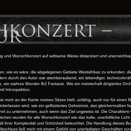
konzert –
ur
tig und Wunschkonzert auf seltsame Weise distanziert und unerreichba
agen, wie es wäre, die abgelegenen Gebiete Westafrikas zu erkunden, di
dern durch den Autor war atemberaubend, ein lebendiger, technicoloräh
e, ein wahres Wunder fb2 Fantasie. Wie ein meisterhaft dirigiertes Orc
nd Introspektion.
ie mich an der Kante meines Sitzes hielt, unfähig, auch nur für eine
nterlassen wird, wie ein geflüstertes Geheimnis, das gleichermaßen fas
h lohnt zu unternehmen, auch wenn das Ziel ungewiss ist. Die Charaktere
wächen wurden für alle Wunschkonzert wie das kalte, unerbittliche Licht
ll ihrer Komplexität und Schönheit beleuchtet. Die Handlung dieses Bu
bschluss ließ mich mit einem Gefühl von unerledigten Geschäften zur