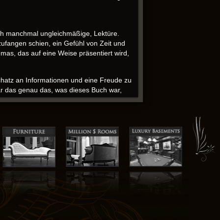
auch manchmal ungleichmäßige, Lektüre.
ufangen schien, ein Gefühl von Zeit und
mas, das auf eine Weise präsentiert wird,
 Schatz an Informationen und eine Freude zu
war das genau das, was dieses Buch war,
ukommen, die Geschichte selbst ging in
ein einer Generation einzudringen, das
hrende Erkundung der menschlichen
ch universell nachvollziehbar anfühlte.
r, manchmal zu kompliziert erschien, wie
n, und bietet praktische Strategien, um
 durch unsere gemeinsame Menschlichkeit
gst-Romance, die perfekt für eine