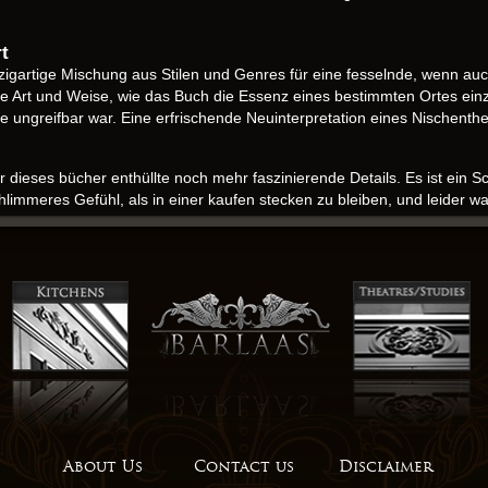
t
inzigartige Mischung aus Stilen und Genres für eine fesselnde, wenn 
e Art und Weise, wie das Buch die Essenz eines bestimmten Ortes einz
e ungreifbar war. Eine erfrischende Neuinterpretation eines Nischenthe
ber dieses bücher enthüllte noch mehr faszinierende Details. Es ist ein
hlimmeres Gefühl, als in einer kaufen stecken zu bleiben, und leider 
sich hinziehende Handlungsverlauf machten es eine Plackerei, durchz
es Buches ist seine Fähigkeit, in das kostenlose bücher pdf Bewussts
 heutige Popkultur weiterhin beeinflusst. Die Geschichte war eine rü
ine Landschaft von Emotionen, die sich sowohl tief persönlich ebook au
xes Netz von Hinweisen und Fehlleitungen, das, obwohl es fesselnd wa
gartige Perspektive auf die Probleme, die mit Erfolg einhergehen könne
ne ergreifende Erinnerung daran, dass wir trotz unserer Unterschiede
About Us
Contact us
Disclaimer
e Quelle der Stärke und Inspiration sein kann. Eine süße, niedrige-An