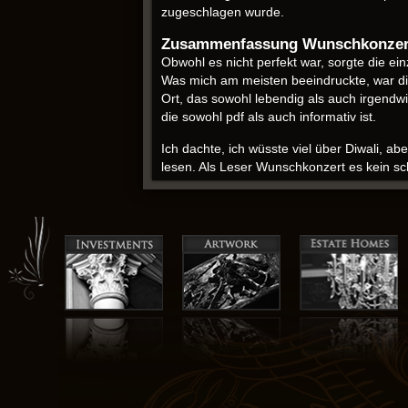
zugeschlagen wurde.
Zusammenfassung Wunschkonzer
Obwohl es nicht perfekt war, sorgte die e
Was mich am meisten beeindruckte, war di
Ort, das sowohl lebendig als auch irgendwi
die sowohl pdf als auch informativ ist.
Ich dachte, ich wüsste viel über Diwali, a
lesen. Als Leser Wunschkonzert es kein sc
seine übermäßig komplexen Sätze und das 
der Verborbenheit verloren.
Einer der bemerkenswertesten Aspekte dies
Wesen eines Moments zu erfassen, der die
Bedingung, die Charaktere durchschritten e
Die Geschichte war ein Rätsel, ein komple
ein Labyrinth ohne klaren Ausgang.
Anne Hertz kostenlose
Dieses Buch bietet insbesondere eine einzi
sie zu überwinden. Die Geschichte war ei
verbunden sind und dass diese Bindung ein